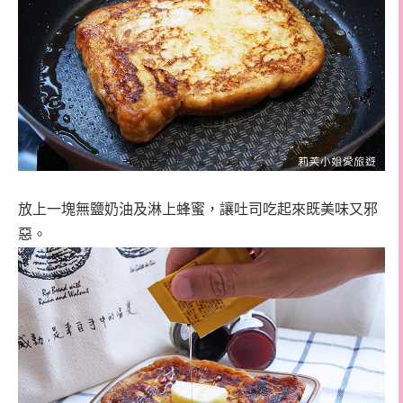
放上一塊無鹽奶油及淋上蜂蜜，讓吐司吃起來既美味又邪
惡。