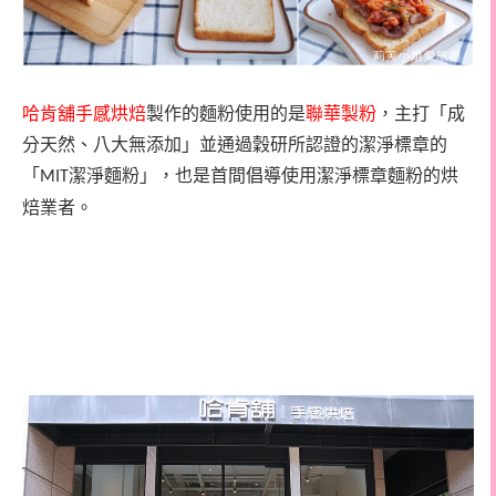
哈肯舖手感烘焙
製作的麵粉使用的是
聯華製粉
，主打「成
分天然、八大無添加」並通過穀研所認證的潔淨標章的
「
潔淨麵粉」，也是首間倡導使用潔淨標章麵粉的烘
MIT
焙業者。