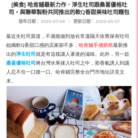
[美食] 哈肯舖最新力作．淨生吐司跟桑葚優格吐
司，與聯華製粉共同推出的軟Q香甜美味吐司麵包
發布日期：
2020-07-09
更新日期：
2023-05-07
最近生吐司當道，不過能做到放在常溫隔天依舊保有吐司
組織軟
香甜口感的店家卻不多，
哈肯舖手感烘焙
最新推
Q
出的
淨生吐司
就是有這樣讓人著迷的滋味。此外，另一款
桑葚優格吐司
將台灣水果揉入吐司之中，那香氣誘人到讓
人忍不住一口接一口。哈肯鋪完整全台門市地址詳見文
末。