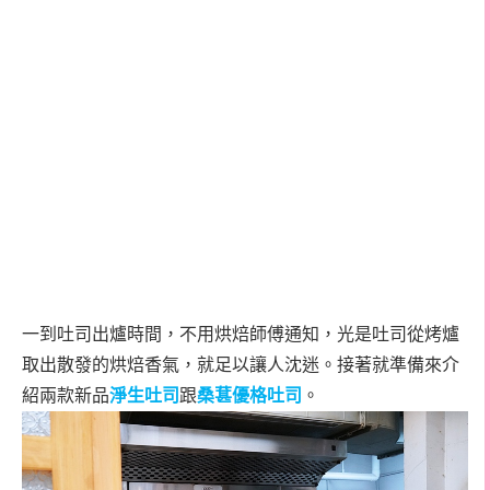
一到吐司出爐時間，不用烘焙師傅通知，光是吐司從烤爐
取出散發的烘焙香氣，就足以讓人沈迷。接著就準備來介
紹兩款新品
淨生吐司
跟
桑葚優格吐司
。