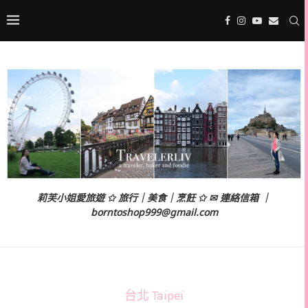
莉芙小姐愛旅遊 ✩ 旅行｜美食｜烹飪 ✩ ✉ 連絡信箱 ｜
borntoshop999@gmail.com
台北 Taipei