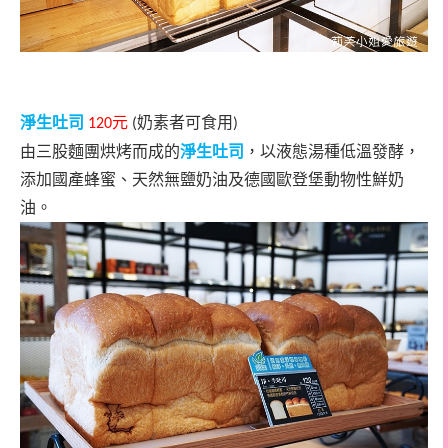
淨生吐司
元
奶素者可食用
120
(
)
由三股麵團烘烤而成的
淨生吐司
，以
液態湯種低溫發酵，
添加國產蜂蜜、天然無鹽奶油及德國歐登堡動物性鮮奶
油。