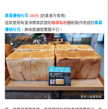
桑葚優格吐司
元
奶素者可食用
160
(
)
這款使用有潔淨標章認證的
聯華製粉
麵粉製作而成的
桑葚
優格吐司
，美味度讓我驚豔不已。