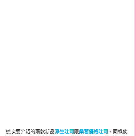
這次要介紹的兩款新品
淨生吐司
跟
桑葚優格吐司
，同樣使