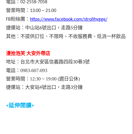
電話：
02-2558-7058
營
業時間：
13:00 ~
21
:
00
粉絲團：
FB
https://www.facebook.com/strollhygge/
捷運站：中山站
號出口，走路
分鐘
6
5
其他：不提供訂位、不限時、不收服務費、低消一杯飲品
漫拾泡芙
大安外帶店
地址：台北市大安區信義路四段
巷
號
30
3
電話：0983-607-093
營業時間：12:30 ~ 19:00 (週日公休)
捷運站：大安站
號出口，走路
分鐘
4
3
延伸閱讀
<
>