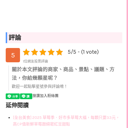
評論
5/5 - (1 vote)
5
1位網友投票評論
關於本文評論的商家、商品、景點、議題、方
法，你給幾顆星呢？
歡迎一起點擊星號參與評論唷！
按讚加入粉絲團
延伸閱讀
[全台美食] 2025 草莓季．好市多草莓大福，每顆只要33元，
高CP值新鮮草莓跟綿密紅豆甜點