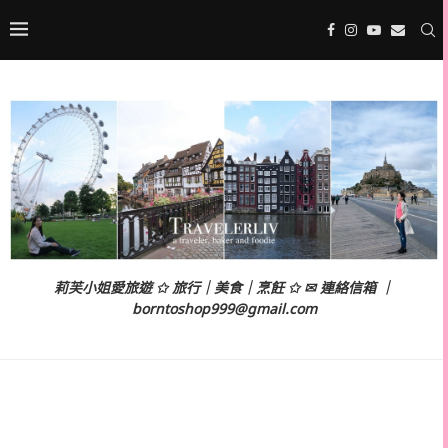
莉芙小姐愛旅遊 ✩ 旅行｜美食｜烹飪 ✩ ✉ 連絡信箱 ｜
borntoshop999@gmail.com