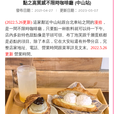
點之高質感不限時咖啡廳 (中山站)
發布日期：
2021-04-27
更新日期：
2023-05-07
(2022.5.26更新)
這家鄰近中山站跟台北車站
之間的
，
漫拾
是一間不限時咖啡廳，只要點一杯飲料就可以待一下午。
店內多款特色甜點像是芋頭可頌、布丁泡芙跟千層蛋糕都
是必點的項目。除了本店，它在大安站還有外帶分店，完
整店家地址、電話、營業時間跟菜單詳見文末。
2022.5.26
更新
營業時間。