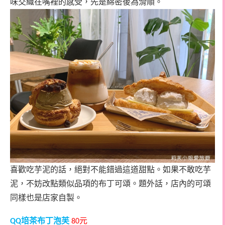
味交織在嘴裡的感受，先是綿密後為滑順。
喜歡吃芋泥的話，絕對不能錯過這道甜點。如果不敢吃芋
泥，不妨改點類似品項的布丁可頌。題外話，店內的可頌
同樣也是店家自製。
培茶布丁泡芙
元
QQ
80