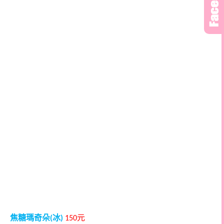
焦糖瑪奇朵
冰
元
(
)
150