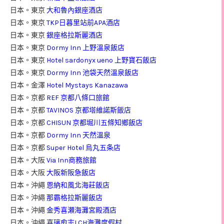
日本。東京
大和魯內銀座酒店
日本。東京
TKP日暮里站前APA酒店
日本。東京
銀座格拉斯麗酒店
日本。東京
Dormy Inn 上野溫泉飯店
日本。東京
Hotel sardonyx ueno 上野寶石飯店
日本。東京
Dormy Inn 池袋天然溫泉飯店
日本。金澤
Hotel Mystays Kanazawa
日本。京都
REF 京都八條口旅館
日本。京都
TAVINOS 京都塔維諾斯飯店
日本。京都
CHISUN 京都堀川五條知鄉飯店
日本。京都
Dormy Inn 天然溫泉
日本。京都
Super Hotel 烏丸五条店
日本。大阪
Via Inn商務旅館
日本。大阪
大阪新阪急飯店
日本。沖繩
恩納和風北海莊飯店
日本。沖繩
那霸格拉斯麗飯店
日本。沖繩
金秀喜瀬海灘宮殿酒店
日本。沖繩
喜璃愈志LCH海灘度假村