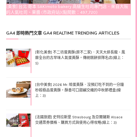
[美食] 台北 嵜本 SAKImoto bakery 高級生吐司專門店．來自大阪
的人氣吐司、果醬 (市政府站)(點閱數：497,720)
GA4 即時熱門文章 GA4 REALTIME TRENDING ARTICLES
[彰化美食] 不二坊蛋黃酥(原不二家)．天天大排長龍、風
靡全台的古早味人氣蛋黃酥，傳統糕餅排隊名店(線上：
5)
[台中美食] 2026 Mr. 啃蛋黃酥．沒預訂吃不到的一分鐘
秒殺極品蛋黃酥，酥香可口甜鹹交織的中秋節禮盒(線
上：3)
[法國旅遊] 史特拉斯堡 Strasbourg 及亞爾薩斯 Alsace
交通票券價格、購買方式與使用心得攻略(線上：3)