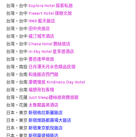
台灣。台中
Explore Hotel 探索私旅
台灣。台中
Treeart Hotel 璞樹文旅
台灣。台中
1969 藍天飯店
台灣。台中
田中央旅店
台灣。台中
威汀城市酒店
台灣。台中
Chase Hotel 鵲絲旅店
台灣。台中
In Sky Hotel 星享道酒店
台灣。台中
豐邑逢甲商旅
台灣。南投
日月潭天月水色精品民宿
台灣。台南
和逸飯店西門館
台灣。台南
康橋慢旅 Kindness Day Hotel
台灣。台南
福憩背包客棧
台灣。花蓮
Just Sleep捷絲旅商務旅館
台灣。花蓮
太魯閣晶英酒店
日本。東京
新宿格拉斯麗飯店
日本。東京
新宿燦路都廣場大飯店
日本。東京
新宿東京凱悅飯店
日本。東京
新宿華盛頓飯店