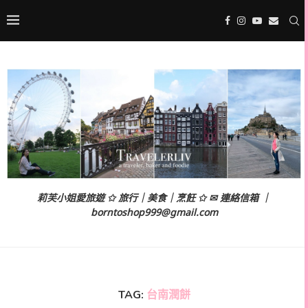
莉芙小姐愛旅遊 ✩ 旅行｜美食｜烹飪 ✩ ✉ 連絡信箱 ｜
borntoshop999@gmail.com
TAG:
台南潤餅