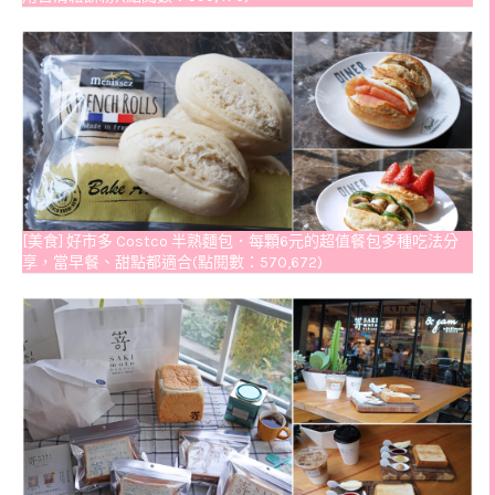
[美食] 好市多 Costco 半熟麵包．每顆6元的超值餐包多種吃法分
享，當早餐、甜點都適合(點閱數：570,672)