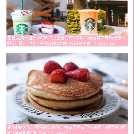
[星巴克買一送一 2026] 7月星巴克5折飲料、最新會員專屬優惠、
外送促銷買一送一完整攻略 (每週更新)(點閱數：1,386,705)
[食譜] 零失敗的簡易鬆餅食譜．當做早餐或下午茶點心都適合 (使
用日清鬆餅粉)(點閱數：599,476)