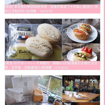
[食譜] 零失敗的簡易鬆餅食譜．當做早餐或下午茶點心都適合 (使
用日清鬆餅粉)(點閱數：599,476)
[美食] 好市多 Costco 半熟麵包．每顆6元的超值餐包多種吃法分
享，當早餐、甜點都適合(點閱數：570,672)