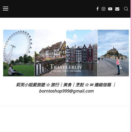
莉芙小姐愛旅遊 ✩ 旅行｜美食｜烹飪 ✩ ✉ 連絡信箱 ｜
borntoshop999@gmail.com