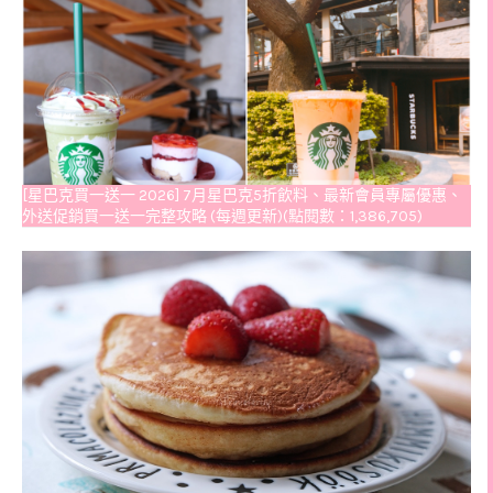
[星巴克買一送一 2026] 7月星巴克5折飲料、最新會員專屬優惠、
外送促銷買一送一完整攻略 (每週更新)(點閱數：1,386,705)