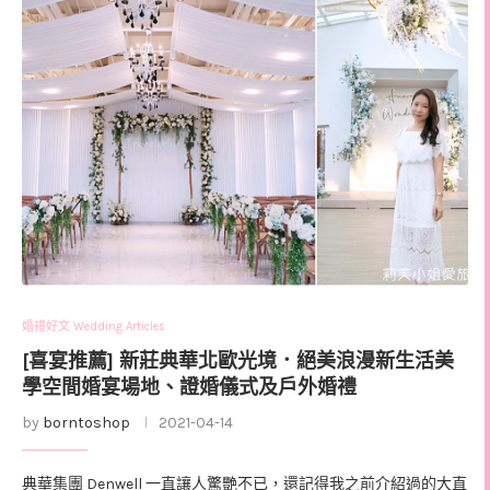
婚禮好文 Wedding Articles
[喜宴推薦] 新莊典華北歐光境．絕美浪漫新生活美
學空間婚宴場地、證婚儀式及戶外婚禮
by
borntoshop
2021-04-14
典華集團 Denwell 一直讓人驚艷不已，還記得我之前介紹過的大直