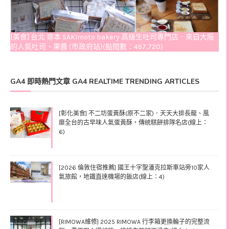
[美食] 台北 嵜本 SAKImoto bakery 高級生吐司專門店．來自大阪
的人氣吐司、果醬 (市政府站)(點閱數：497,720)
GA4 即時熱門文章 GA4 REALTIME TRENDING ARTICLES
[彰化美食] 不二坊蛋黃酥(原不二家)．天天大排長龍、風
靡全台的古早味人氣蛋黃酥，傳統糕餅排隊名店(線上：
6)
[2026 倫敦住宿推薦] 國王十字聖潘克拉斯車站旁10家人
氣旅館，地鐵直達機場的飯店(線上：4)
[RIMOWA維修] 2025 RIMOWA 行李箱更換輪子的完整流