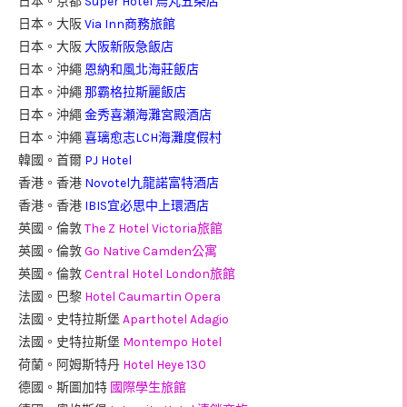
日本。京都
Super Hotel 烏丸五条店
日本。大阪
Via Inn商務旅館
日本。大阪
大阪新阪急飯店
日本。沖繩
恩納和風北海莊飯店
日本。沖繩
那霸格拉斯麗飯店
日本。沖繩
金秀喜瀬海灘宮殿酒店
日本。沖繩
喜璃愈志LCH海灘度假村
韓國。首爾
PJ Hotel
香港。香港
Novotel九龍諾富特酒店
香港。香港
IBIS宜必思中上環酒店
英國。倫敦
The Z Hotel Victoria旅館
英國。倫敦
Go Native Camden公寓
英國。倫敦
Central Hotel London旅館
法國。巴黎
Hotel Caumartin Opera
法國。史特拉斯堡
Aparthotel Adagio
法國。史特拉斯堡
Montempo Hotel
荷蘭。阿姆斯特丹
Hotel Heye 130
德國。斯圖加特
國際學生旅館