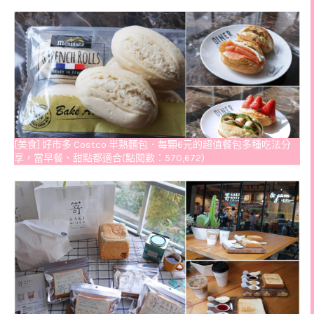
[美食] 好市多 Costco 半熟麵包．每顆6元的超值餐包多種吃法分
享，當早餐、甜點都適合(點閱數：570,672)