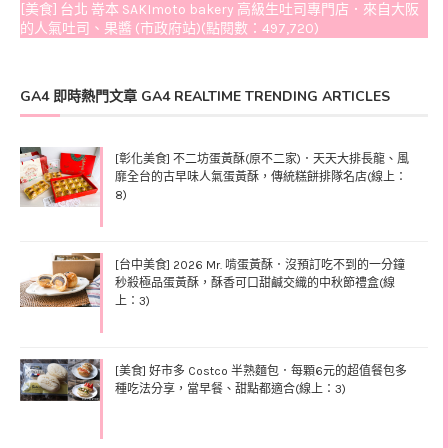
[美食] 台北 嵜本 SAKImoto bakery 高級生吐司專門店．來自大阪
的人氣吐司、果醬 (市政府站)(點閱數：497,720)
GA4 即時熱門文章 GA4 REALTIME TRENDING ARTICLES
[彰化美食] 不二坊蛋黃酥(原不二家)．天天大排長龍、風
靡全台的古早味人氣蛋黃酥，傳統糕餅排隊名店(線上：
8)
[台中美食] 2026 Mr. 啃蛋黃酥．沒預訂吃不到的一分鐘
秒殺極品蛋黃酥，酥香可口甜鹹交織的中秋節禮盒(線
上：3)
[美食] 好市多 Costco 半熟麵包．每顆6元的超值餐包多
種吃法分享，當早餐、甜點都適合(線上：3)