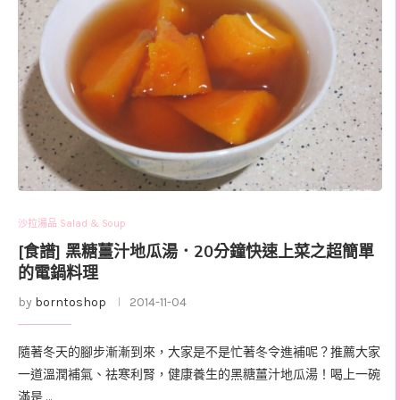
沙拉湯品 Salad & Soup
[食譜] 黑糖薑汁地瓜湯．20分鐘快速上菜之超簡單
的電鍋料理
by
borntoshop
2014-11-04
隨著冬天的腳步漸漸到來，大家是不是忙著冬令進補呢？推薦大家
一道溫潤補氣、祛寒利腎，健康養生的黑糖薑汁地瓜湯！喝上一碗
滿是 …