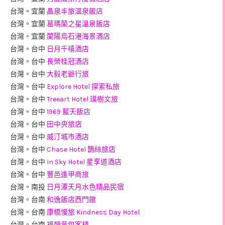
台灣。宜蘭
晶泉丰旅溫泉飯店
台灣。宜蘭
葛瑪蘭之星溫泉飯店
台灣。宜蘭
蘭陽烏石港海景酒店
台灣。台中
日月千禧酒店
台灣。台中
長榮桂冠酒店
台灣。台中
大毅老爺行旅
台灣。台中
Explore Hotel 探索私旅
台灣。台中
Treeart Hotel 璞樹文旅
台灣。台中
1969 藍天飯店
台灣。台中
田中央旅店
台灣。台中
威汀城市酒店
台灣。台中
Chase Hotel 鵲絲旅店
台灣。台中
In Sky Hotel 星享道酒店
台灣。台中
豐邑逢甲商旅
台灣。南投
日月潭天月水色精品民宿
台灣。台南
和逸飯店西門館
台灣。台南
康橋慢旅 Kindness Day Hotel
台灣。台南
福憩背包客棧