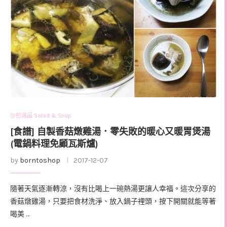
沙拉湯品 Salad & Soup
[食譜] 自製香菇燉雞湯．零失敗的暖心又暖胃煲湯
(電鍋料理免顧瓦斯爐)
by
borntoshop
2017-12-07
隨著天氣逐漸轉涼，沒有比喝上一碗熱湯更讓人幸福。這次分享的
香菇燉雞湯，只要把食材洗淨、放入鍋子裡頭，按下開關就能等著
喝美 …