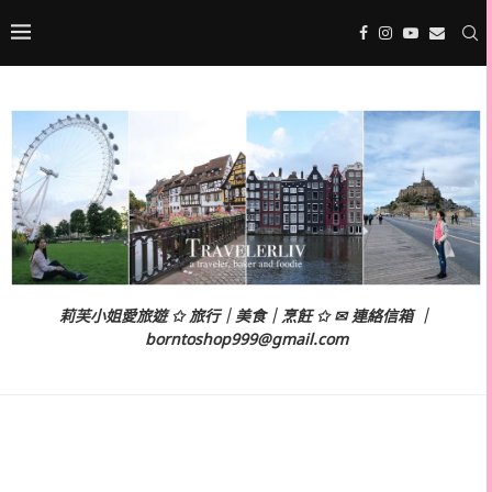
莉芙小姐愛旅遊 ✩ 旅行｜美食｜烹飪 ✩ ✉ 連絡信箱 ｜
borntoshop999@gmail.com