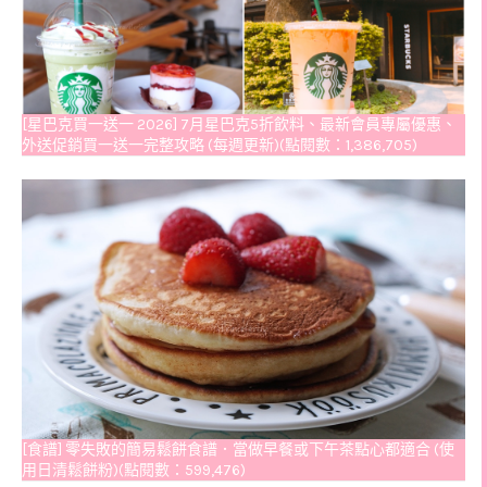
[星巴克買一送一 2026] 7月星巴克5折飲料、最新會員專屬優惠、
外送促銷買一送一完整攻略 (每週更新)(點閱數：1,386,705)
[食譜] 零失敗的簡易鬆餅食譜．當做早餐或下午茶點心都適合 (使
用日清鬆餅粉)(點閱數：599,476)