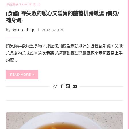
沙拉湯品 Salad & Soup
[食譜] 零失敗的暖心又暖胃的蘿蔔排骨燉湯 (養身/
補身湯)
by
borntoshop
2017-03-08
如果你喜歡燉煮食物，那麼使用鑄鐵鍋就能達到既省瓦斯錢，又能
兼具食物美味度。這次我將以鍋寶歐風琺瑯鑄鐵鍋來示範容易上手
的蘿 …
READ MORE