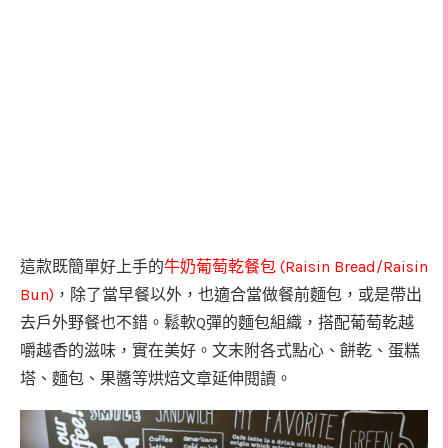
(Raisin Bread/Raisin
這款既簡單好上手的
牛奶葡萄乾餐包
Bun)
，除了當早餐以外，也適合當做餐前麵包，或是帶出
Q
去戶外野餐也不錯。鬆軟
彈的麵包組織，搭配葡萄乾越
嚼越香的滋味，實在美好。
文末附各式點心、餅乾、蛋糕
塔、麵包、果醬等烘焙文章延伸閱讀。