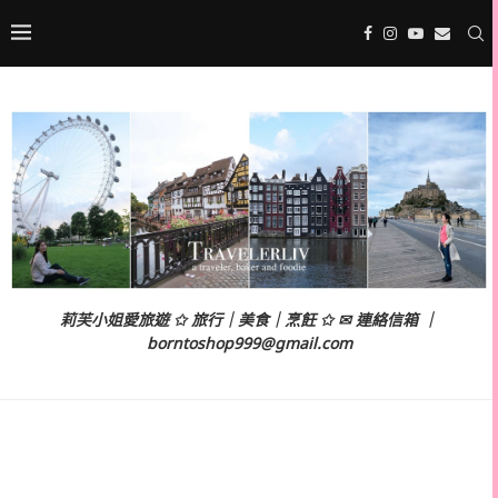
莉芙小姐愛旅遊 ✩ 旅行｜美食｜烹飪 ✩ ✉ 連絡信箱 ｜
borntoshop999@gmail.com