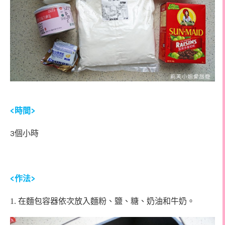
<
>
時間
3
個小時
<
>
作法
1. 在麵包容器依次放入麵粉、鹽、糖、奶油和牛奶。