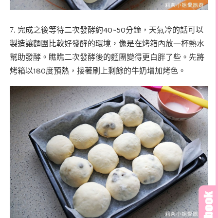
40~50
7. 完成之後等待二次發酵約
分鐘，天氣冷的話可以
製造讓麵團比較好發酵的環境，像是在烤箱內放一杯熱水
幫助發酵。
瞧瞧二次發酵後的麵團變得更白胖了些。先將
180
烤箱以
度預熱，接著刷上剩餘的牛奶增加烤色。