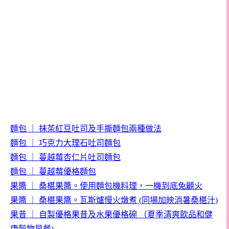
麵包
｜
抹茶紅豆吐司及手撕麵包兩種做法
麵包
｜
巧克力大理石吐司麵包
麵包
｜
蔓越莓杏仁片吐司麵包
麵包
｜
蔓越莓優格麵包
果醬
｜
桑椹果醬。使用麵包機料理，一機到底免顧火
果醬
｜
桑椹果醬。瓦斯爐慢火燉煮
(
同場加映消暑桑椹汁
)
果昔
｜
自製優格果昔及水果優格碗
（夏季清爽飲品和健
康穀物早餐
)