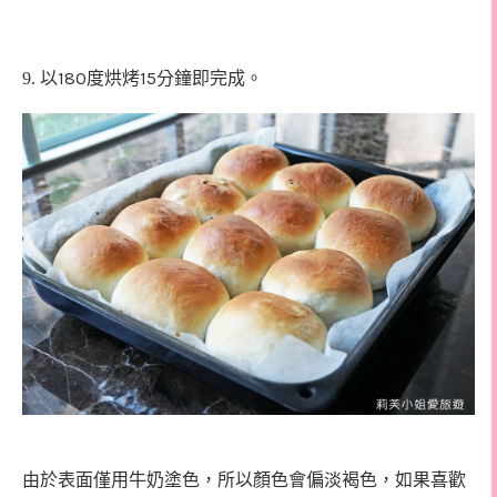
180
15
9. 以
度烘烤
分鐘即完成。
由於表面僅用牛奶塗色，所以顏色會偏淡褐色，如果喜歡