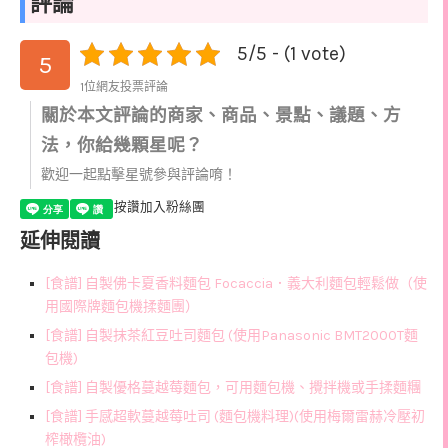
評論
5/5 - (1 vote)
5
1位網友投票評論
關於本文評論的商家、商品、景點、議題、方
法，你給幾顆星呢？
歡迎一起點擊星號參與評論唷！
按讚加入粉絲團
延伸閱讀
[食譜] 自製佛卡夏香料麵包 Focaccia．義大利麵包輕鬆做（使
用國際牌麵包機揉麵團）
[食譜] 自製抹茶紅豆吐司麵包 (使用Panasonic BMT2000T麵
包機)
[食譜] 自製優格蔓越莓麵包，可用麵包機、攪拌機或手揉麵糰
[食譜] 手感超軟蔓越莓吐司 (麵包機料理)(使用梅爾雷赫冷壓初
榨橄欖油)