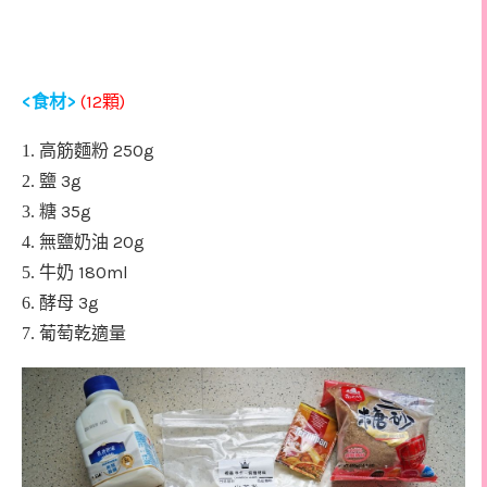
<
>
(12
)
食材
顆
250g
1. 高筋麵粉
3g
2. 鹽
35g
3. 糖
20g
4. 無鹽奶油
180ml
5. 牛奶
3g
6. 酵母
7. 葡萄乾
適量