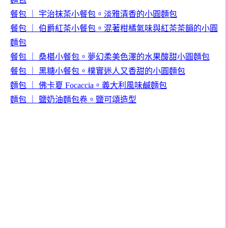
餐包
｜
宇治抹茶小餐包。淡雅清香的小圓麵包
餐包
｜
伯爵紅茶小餐包。混著柑橘氣味與紅茶茶韻的小圓
麵包
餐包
｜
桑椹小餐包。夢幻柔美色澤的水果酸甜小圓麵包
餐包
｜
黑糖小餐包。樸實迷人又香甜的小圓麵包
麵包
｜
佛卡夏
Focaccia
。義大利風味鹹麵包
麵包
｜
鹽奶油麵包卷。鹽可頌造型