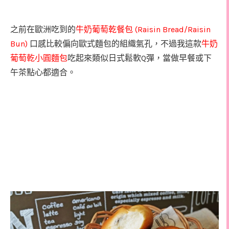
(Raisin Bread/Raisin
之前在歐洲吃到的
牛奶葡萄乾餐包
Bun)
口感比較偏向歐式麵包的組織氣孔，不過我這款
牛奶
Q
葡萄乾小圓麵包
吃起來類似日式鬆軟
彈，當做早餐或下
午茶點心都適合。