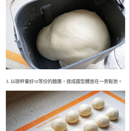
12
3. 以磅秤量好
等份的麵團，揉成圓型體放在一旁鬆弛。