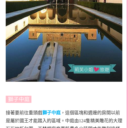
獅子中庭
接著要前往重頭戲
獅子中庭
，這個區塊和週邊的房間以前
是屬於國王才能踏入的區域。中庭由124隻精美雕花的大理