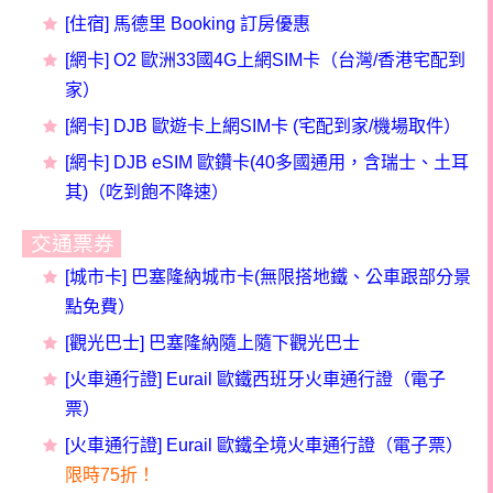
[住宿] 馬德里 Booking
訂房
優惠
[
網卡] O2 歐洲33國4G上網SIM卡（台灣/香港宅配到
家）
[網卡] DJB 歐遊卡上網SIM卡 (宅配到家/機場取件）
[網卡] DJB eSIM 歐鑽卡(40多國通用，含瑞士、土耳
其)（吃到飽不降速）
交通票券
[城市卡] 巴塞隆納城市卡(無限搭地鐵、公車跟部分景
點免費）
[觀光巴士] 巴塞隆納隨上隨下觀光巴士
[火車通行證] Eurail 歐鐵西班牙火車通行證（電子
票）
[火車通行證] Eurail 歐鐵全境火車通行證（電子票）
限時75折！