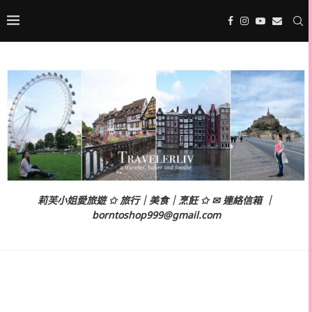
莉芙小姐愛旅遊 ✩ 旅行｜美食｜烹飪 ✩ ✉ 連絡信箱 ｜
borntoshop999@gmail.com