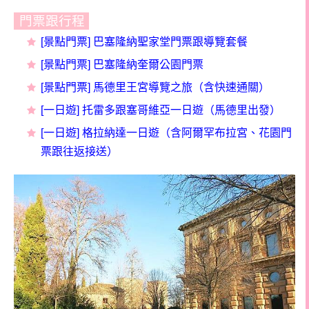
門票跟行程
[
景點門票] 巴塞隆納聖家堂門票跟導覽套餐
[景點門票] 巴塞隆納奎爾公園門票
[景點門票] 馬德里王宮導覽之旅（含快速通關）
[一日遊] 托雷多跟塞哥維亞一日遊（馬德里出發）
[一日遊] 格拉納達一日遊（含阿爾罕布拉宮、花園門
票跟往返接送）