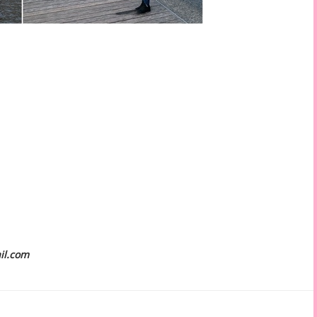
il.com