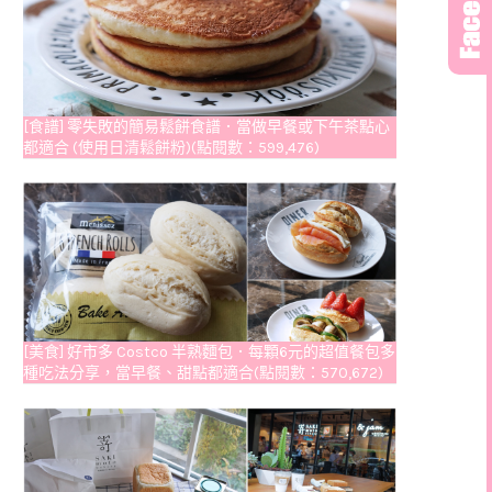
[食譜] 零失敗的簡易鬆餅食譜．當做早餐或下午茶點心
都適合 (使用日清鬆餅粉)(點閱數：599,476)
[美食] 好市多 Costco 半熟麵包．每顆6元的超值餐包多
種吃法分享，當早餐、甜點都適合(點閱數：570,672)