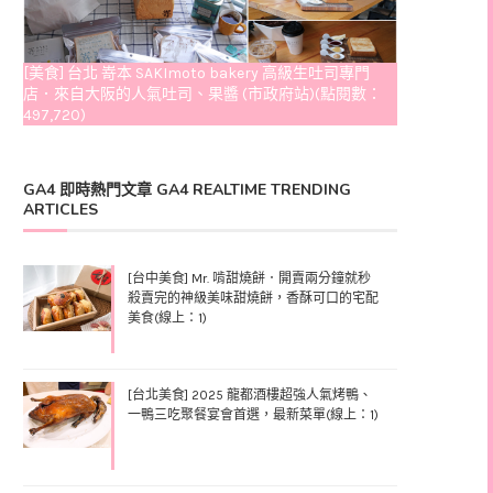
[美食] 台北 嵜本 SAKImoto bakery 高級生吐司專門
店．來自大阪的人氣吐司、果醬 (市政府站)(點閱數：
497,720)
GA4 即時熱門文章 GA4 REALTIME TRENDING
ARTICLES
[台中美食] Mr. 啃甜燒餅．開賣兩分鐘就秒
殺賣完的神級美味甜燒餅，香酥可口的宅配
美食(線上：1)
[台北美食] 2025 龍都酒樓超強人氣烤鴨、
一鴨三吃聚餐宴會首選，最新菜單(線上：1)