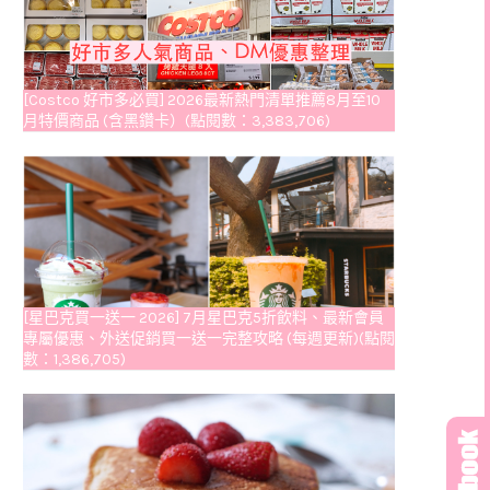
[Costco 好市多必買] 2026最新熱門清單推薦8月至10
月特價商品 (含黑鑽卡）(點閱數：3,383,706)
[星巴克買一送一 2026] 7月星巴克5折飲料、最新會員
專屬優惠、外送促銷買一送一完整攻略 (每週更新)(點閱
數：1,386,705)