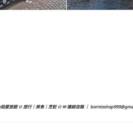
姐愛旅遊 ✩ 旅行｜美食｜烹飪 ✩ ✉ 連絡信箱 ｜
borntoshop999@gma