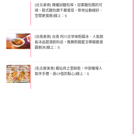
[台北美食] 陳耀訓麵包埠，冠軍麵包開的可
頌、歐式麵包跟千層蛋塔，新地址動線好、
空間更寬敞(線上：1)
[台南美食] 台南 阿川古早味粉圓冰．人氣銅
板冰品甜湯飲料店，推薦粉圓愛玉檸檬跟湯
圓剉冰(線上：1)
[名古屋美食] 蝦仙貝之里餅乾，中部機場人
氣伴手禮，高CP值的點心(線上：1)