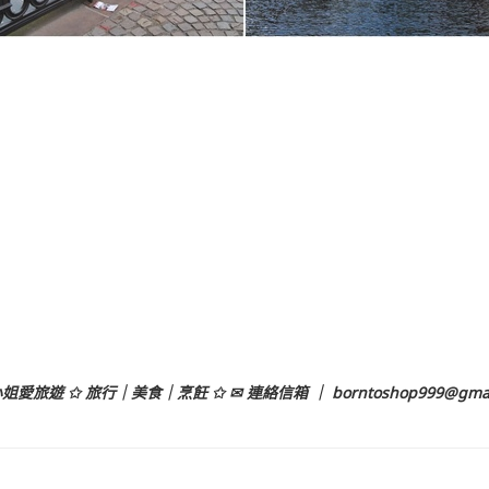
姐愛旅遊 ✩ 旅行｜美食｜烹飪 ✩ ✉ 連絡信箱 ｜
borntoshop999@gma