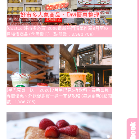
[Costco 好市多必買] 2026最新熱門清單推薦8月至10
月特價商品 (含黑鑽卡）(點閱數：3,383,706)
[星巴克買一送一 2026] 7月星巴克5折飲料、最新會員
專屬優惠、外送促銷買一送一完整攻略 (每週更新)(點閱
數：1,386,705)