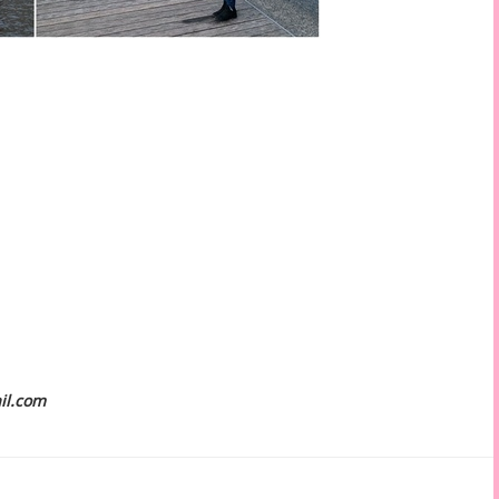
il.com