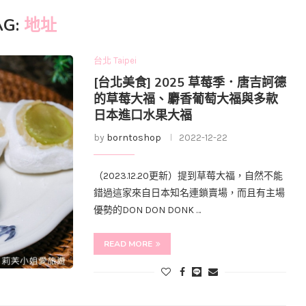
AG:
地址
台北 Taipei
[台北美食] 2025 草莓季．唐吉訶德
的草莓大福、麝香葡萄大福與多款
日本進口水果大福
by
borntoshop
2022-12-22
（2023.12.20更新）提到草莓大福，自然不能
錯過這家來自日本知名連鎖賣場，而且有主場
優勢的DON DON DONK …
READ MORE