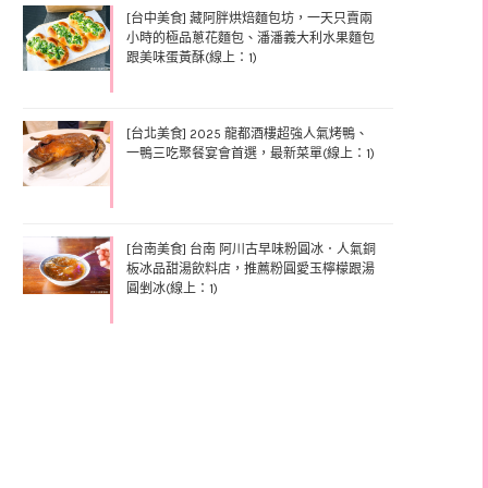
[台中美食] 藏阿胖烘焙麵包坊，一天只賣兩
小時的極品蔥花麵包、潘潘義大利水果麵包
跟美味蛋黃酥(線上：1)
[台北美食] 2025 龍都酒樓超強人氣烤鴨、
一鴨三吃聚餐宴會首選，最新菜單(線上：1)
[台南美食] 台南 阿川古早味粉圓冰．人氣銅
板冰品甜湯飲料店，推薦粉圓愛玉檸檬跟湯
圓剉冰(線上：1)