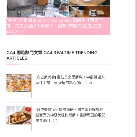
[美食] 台北 嵜本 SAKImoto bakery 高級生吐司專門
店．來自大阪的人氣吐司、果醬 (市政府站)(點閱數：
497,720)
GA4 即時熱門文章 GA4 REALTIME TRENDING
ARTICLES
[名古屋美食] 蝦仙貝之里餅乾，中部機場人
氣伴手禮，高CP值的點心(線上：2)
[台中美食] Mr. 啃甜燒餅．開賣兩分鐘就秒
殺賣完的神級美味甜燒餅，香酥可口的宅配
美食(線上：1)