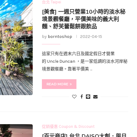
台北 Taipei
[美食] 一週只營業10小時的淡水秘
境景觀餐廳，平價美味的義大利
麵、舒芙蕾鬆餅跟飲品
by
borntoshop
2022-04-15
這家只有在週末六日及國定假日才營業
的 Uncle Duncan ，是一家低調的淡水河岸秘
境景觀餐廳。靠著平價美 …
READ MORE
促銷優惠 Coupon & Discount
[百元商店] 台北 DAISO大創．與日