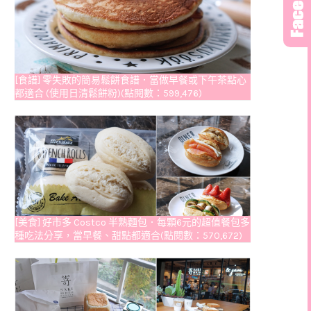
[食譜] 零失敗的簡易鬆餅食譜．當做早餐或下午茶點心
都適合 (使用日清鬆餅粉)(點閱數：599,476)
[美食] 好市多 Costco 半熟麵包．每顆6元的超值餐包多
種吃法分享，當早餐、甜點都適合(點閱數：570,672)