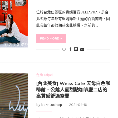
位於台北信義區的貴婦百貨BELLAVITA，是台
北少數每年都有聖誕節新主題的百貨商場，因
此我每年都很期待來此拍攝。之前的 …
READ MORE
台北 Taipei
[台北美食] Weiss Cafe 天母白色咖
啡館．公館人氣甜點咖啡廳二店的
高質感舒適空間
by
borntoshop
2021-04-16