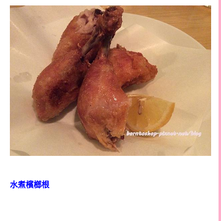
水煮檳榔根