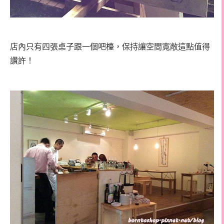
店內只有四張桌子跟一個吧檯，保持讓空間寬敞這點值得
讚許！