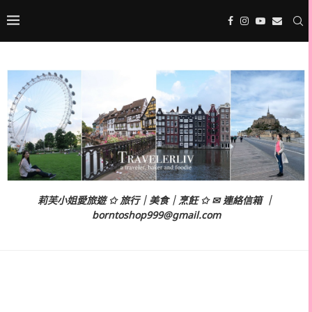
莉芙小姐愛旅遊 ✩ 旅行｜美食｜烹飪 ✩ ✉ 連絡信箱 ｜
borntoshop999@gmail.com