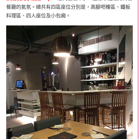
餐廳的氣氛。總共有四區座位分別是，高腳吧檯區、鐵板
料理區、四人座位及小包廂。