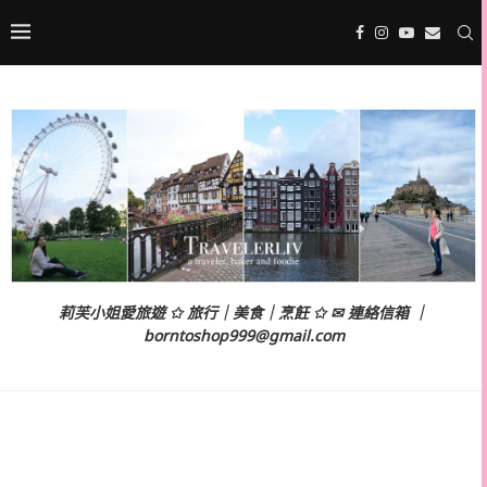
莉芙小姐愛旅遊 ✩ 旅行｜美食｜烹飪 ✩ ✉ 連絡信箱 ｜
borntoshop999@gmail.com