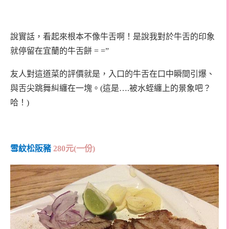
說實話，看起來根本不像牛舌啊！是說我對於牛舌的印象
就停留在宜蘭的牛舌餅 = =”
友人對這道菜的評價就是，入口的牛舌在口中瞬間引爆、
與舌尖跳舞糾纏在一塊。(這是….被水蛭纏上的景象吧？
哈！)
雪紋松阪豬
280
元
(
一份
)