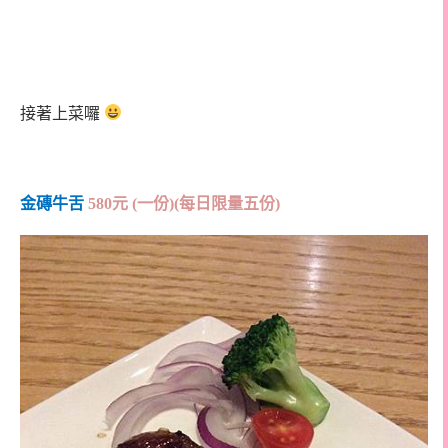
接著上菜囉
金磚牛舌
580
元
(
一份
)(
每日限量五份
)