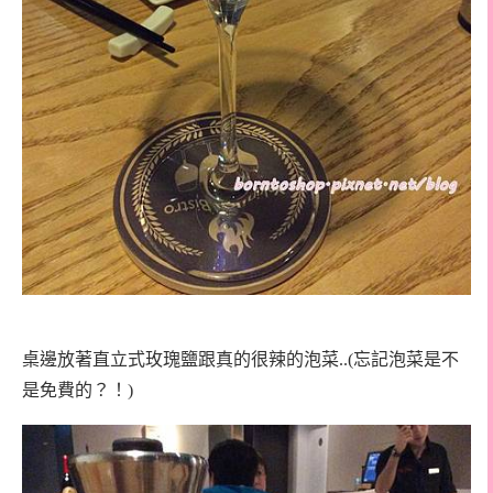
桌邊放著直立式玫瑰鹽跟真的很辣的泡菜..(忘記泡菜是不
是免費的？！)