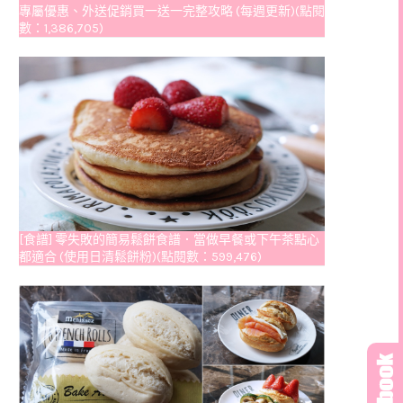
專屬優惠、外送促銷買一送一完整攻略 (每週更新)(點閱
數：1,386,705)
[食譜] 零失敗的簡易鬆餅食譜．當做早餐或下午茶點心
都適合 (使用日清鬆餅粉)(點閱數：599,476)