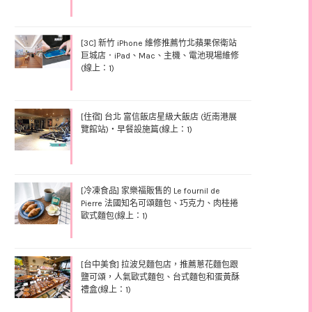
[3C] 新竹 iPhone 維修推薦竹北蘋果保衛站
巨城店．iPad、Mac、主機、電池現場維修
(線上：1)
[住宿] 台北 富信飯店星級大飯店 (近南港展
覽館站)‧早餐設施篇(線上：1)
[冷凍食品] 家樂福販售的 Le fournil de
Pierre 法國知名可頌麵包、巧克力、肉桂捲
歐式麵包(線上：1)
[台中美食] 拉波兒麵包店，推薦蔥花麵包跟
鹽可頌，人氣歐式麵包、台式麵包和蛋黃酥
禮盒(線上：1)