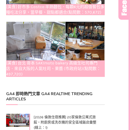
[美食] 好市多 Costco 半熟麵包．每顆6元的超值餐包多
種吃法分享，當早餐、甜點都適合(點閱數：570,672)
[美食] 台北 嵜本 SAKImoto bakery 高級生吐司專門
店．來自大阪的人氣吐司、果醬 (市政府站)(點閱數：
497,720)
GA4 即時熱門文章 GA4 REALTIME TRENDING
ARTICLES
[2026 倫敦住宿推薦] 20家倫敦公寓式旅
館，附廚房或洗衣機的安全區域飯店彙整
(線上：1)