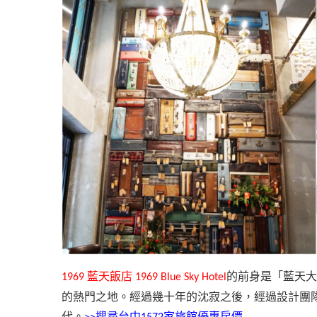
藍天飯店
的前身是「藍天大
1969
1969 Blue Sky Hotel
的熱門之地。經過幾十年的沈寂之後，經過設計團
代。
搜尋台中
家旅館優惠房價