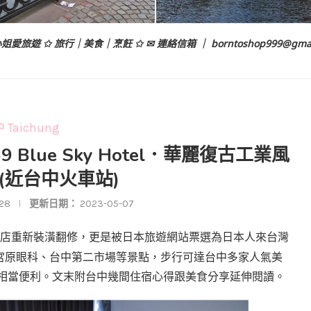
姐愛旅遊 ✩ 旅行｜美食｜烹飪 ✩ ✉ 連絡信箱 ｜
borntoshop999@gma
 Taichung
9 Blue Sky Hotel．華麗復古工業風
(近台中火車站)
28
更新日期：
2023-05-07
店重新裝潢翻修，更是被日本旅遊網站票選為日本人來台灣
宮原眼科、台中第二市場等景點，步行可達台中多家人氣美
相當便利。
文末附台中幾間住宿心得跟美食分享延伸閱讀。