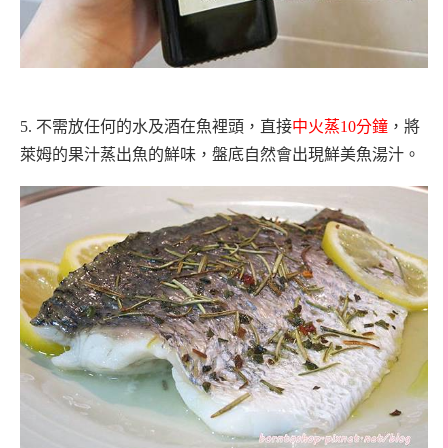
5.
不需放任何的水及酒在魚裡頭，直接
中火蒸
10
分鐘
，將
萊姆的果汁蒸出魚的鮮味，盤底自然會出現鮮美魚湯汁。