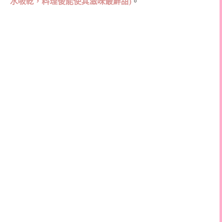
水吸乾，料理後能使其滋味最鮮甜
)
。