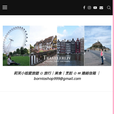
莉芙小姐愛旅遊 ✩ 旅行｜美食｜烹飪 ✩ ✉ 連絡信箱 ｜
borntoshop999@gmail.com