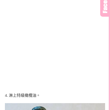
4.
淋上特級橄欖油。