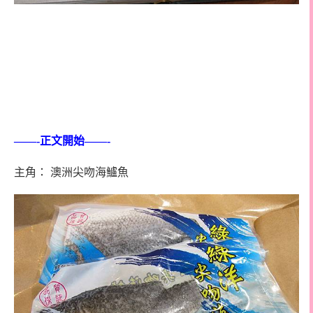
——-
正文開始
——-
主角： 澳洲尖吻海鱸魚