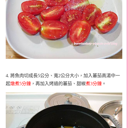
4.
將魚肉切成長5公分、寬2公分大小，加入蕃茄高湯中一
起
燉煮
5
分鐘
，再加入烤過的蕃茄、甜椒
煮
3
分鐘
。