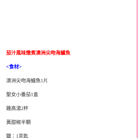
茄汁風味燉煮澳洲尖吻海鱸魚
<
食材
>
澳洲尖吻海鱸魚1片
聖女小番茄1盒
雞高湯2杯
黃甜椒半顆
鹽：1茶匙