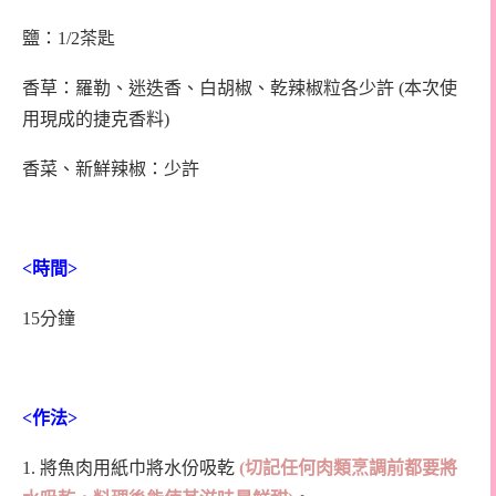
鹽：1/2茶匙
香草：羅勒、迷迭香、白胡椒、乾辣椒粒各少許 (本次使
用現成的捷克香料)
香菜、新鮮辣椒：少許
<
時間
>
15分鐘
<
作法
>
1. 將魚肉用紙巾將水份吸乾
(
切記任何肉類烹調前都要將