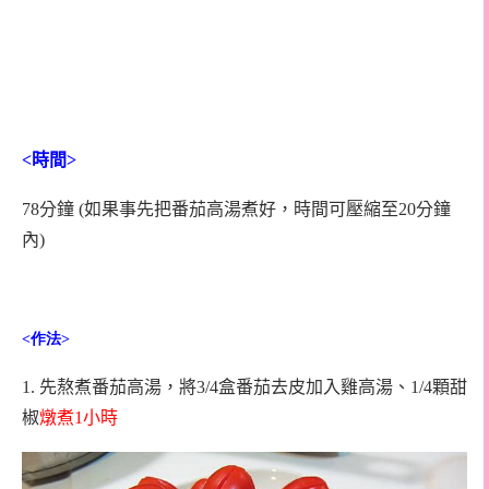
<
時間
>
78分鐘 (如果事先把番茄高湯煮好，時間可壓縮至20分鐘
內)
<
作法
>
1.
先熬煮番茄高湯，將3/4盒番茄去皮加入雞高湯、1/4顆甜
椒
燉煮
1
小時