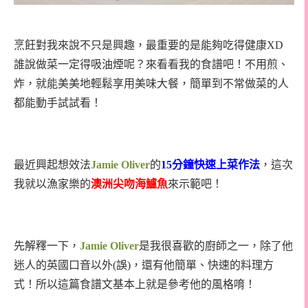
烹飪對我來說不只是興趣，最重要的是能夠吃得健康XD
誰說做菜一定得吸油煙呢？
來看看我的食譜吧！不用煎、
炸，就能美美地輕鬆享用美味大餐，簡單到不常做菜的人
都能動手試試看！
最近興起想效法
Jamie Oliver
的
15
分鐘快速上菜作法
，這次
我就以漁家樂的
澳洲尖吻海鱸魚
來示範吧！
先解釋一下，
Jamie Oliver
是我很喜歡的廚師之一，除了他
迷人的英國口音以外(誤)，還有他簡單、快速的料理方
式！所以這篇食譜文基本上就是參考他的風格唷！