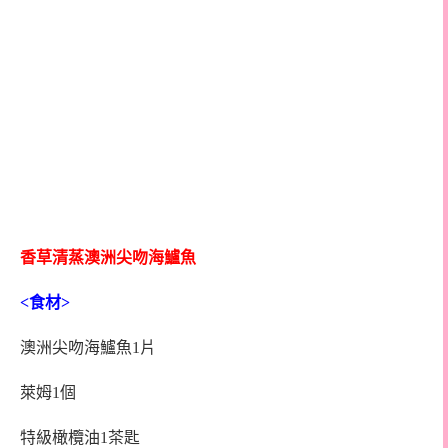
香草清蒸澳洲尖吻海鱸魚
<
食材
>
澳洲尖吻海鱸魚1片
萊姆1個
特級橄欖油1茶匙