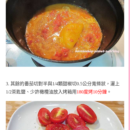
3.
其餘的番茄切對半與1/4顆甜椒切0.5公分寬條狀，灑上
1/2茶匙鹽、少許橄欖油放入烤箱用
180
度
烤
10
分鐘
。