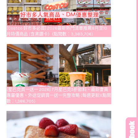
[Costco 好市多必買] 2026最新熱門清單推薦8月至10
月特價商品 (含黑鑽卡）(點閱數：3,383,706)
[星巴克買一送一 2026] 7月星巴克5折飲料、最新會員
專屬優惠、外送促銷買一送一完整攻略 (每週更新)(點閱
數：1,386,705)