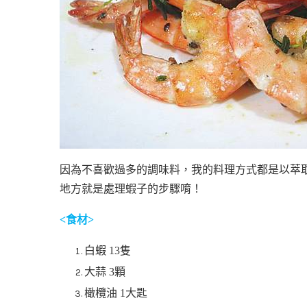
因為不喜歡過多的調味料，我的料理方式都是以萃
地方就是處理蝦子的步驟唷！
<
食材
>
白蝦 13隻
大蒜 3顆
橄欖油 1大匙