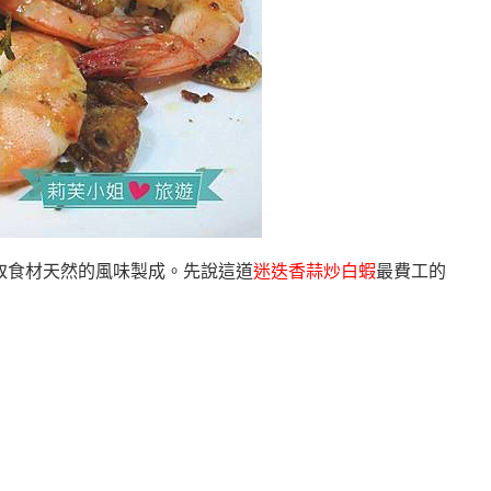
取食材天然的風味製成。先說這道
迷迭香蒜炒白蝦
最費工的