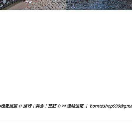
姐愛旅遊 ✩ 旅行｜美食｜烹飪 ✩ ✉ 連絡信箱 ｜
borntoshop999@gma