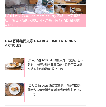
[美食] 台北 嵜本 SAKImoto bakery 高級生吐司專門
店．來自大阪的人氣吐司、果醬 (市政府站)(點閱數：
497,720)
GA4 即時熱門文章 GA4 REALTIME TRENDING
ARTICLES
[台中美食] 2026 Mr. 啃蛋黃酥．沒預訂吃不
到的一分鐘秒殺極品蛋黃酥，酥香可口甜鹹
交織的中秋節禮盒(線上：2)
[台北美食] 2025 巢屋蛋黃酥．香酥可口的
獨立包裝蛋黃酥禮盒 (中秋節/春節限定)(線
上：1)