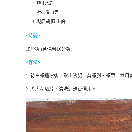
鹽 1茶匙
迷迭香 3隻
現磨胡椒 少許
<
時間
>
15分鐘 (含備料10分鐘)
<
作法
>
1. 待白蝦退冰後，取出沙腸，剪蝦腳、蝦頭，並
2. 將大蒜切片、清洗迷迭香備用。