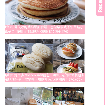
[食譜] 零失敗的簡易鬆餅食譜．當做早餐或下午茶點心
都適合 (使用日清鬆餅粉)(點閱數：599,476)
[美食] 好市多 Costco 半熟麵包．每顆6元的超值餐包多
種吃法分享，當早餐、甜點都適合(點閱數：570,672)