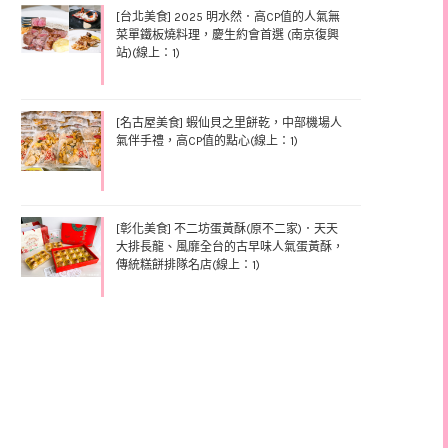
[台北美食] 2025 明水然．高CP值的人氣無
菜單鐵板燒料理，慶生約會首選 (南京復興
站)(線上：1)
[名古屋美食] 蝦仙貝之里餅乾，中部機場人
氣伴手禮，高CP值的點心(線上：1)
[彰化美食] 不二坊蛋黃酥(原不二家)．天天
大排長龍、風靡全台的古早味人氣蛋黃酥，
傳統糕餅排隊名店(線上：1)