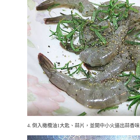
4. 倒入橄欖油1大匙、蒜片，並開中小火逼出蒜香味