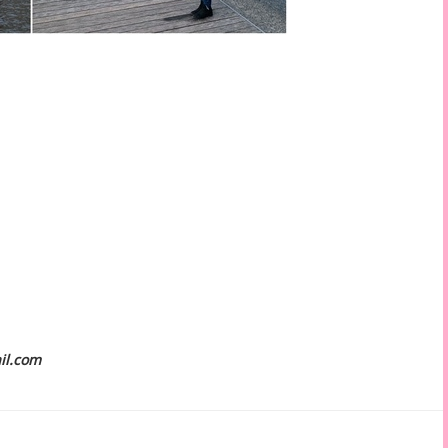
il.com