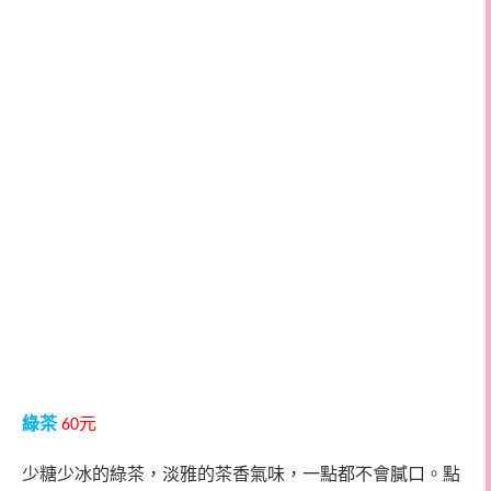
綠茶
元
60
少糖少冰的綠茶，淡雅的茶香氣味，一點都不會膩口。點