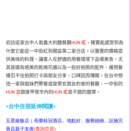
初訪這家台中人氣義大利麵餐廳
貳
，確實能感受到為
HUN
什麼它能從一中街紅到開設第二家分店。以實惠的價格提
供美味的料理，讓客人在舒適的用餐環境下品嚐美食，尤
其是還有絕美的乾燥花牆以及一些好拍照的配件，邊用餐
邊忍不住拍照打卡與朋友分享，口碑因而傳開。在台中想
找一家與姐妹們聚餐或是帶女朋友約會的餐廳，一中街的
混
跟逢甲夜市內的
貳
是不錯的選擇。
HUN
HUN
台中住宿延伸閱讀
<
>
五星級飯店｜長榮桂冠酒店。地點好、服務細緻、設施完
善且親子友善
(
查詢空房
)