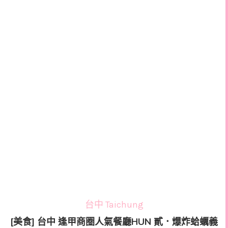
台中 Taichung
[美食] 台中 逢甲商圈人氣餐廳HUN 貳．爆炸蛤蠣義