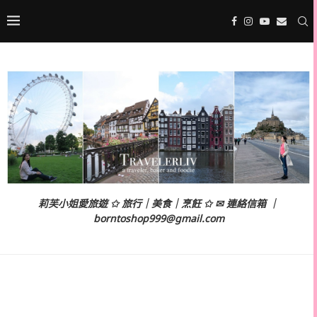
莉芙小姐愛旅遊 ✩ 旅行｜美食｜烹飪 ✩ ✉ 連絡信箱 ｜
borntoshop999@gmail.com