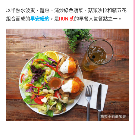
以半熟水波蛋、麵包、清炒綠色蔬菜、菇類沙拉和豬五花
組合而成的
早安紐約
，是
貳
的早餐人氣餐點之一。
HUN