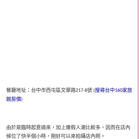
餐廳地址：
台中市
西屯區文華路
號
搜尋台中
家旅
217-8
(
160
館房價
)
由於是臨時起意過來，加上連假人潮比較多，因而在店內
候位了快半個小時，剛好可以來拍攝店內照。