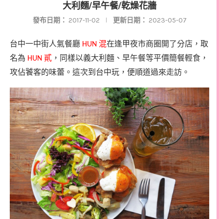
大利麵/早午餐/乾燥花牆
發布日期：
2017-11-02
更新日期：
2023-05-07
台中一中街人氣
餐廳
混
在逢甲夜市商圈開了分店，取
HUN
名為
貳
，同樣以義大利麵、早午餐等平價簡餐輕食，
HUN
攻佔饕客的味蕾。這次到台中玩，便順道過來走訪。