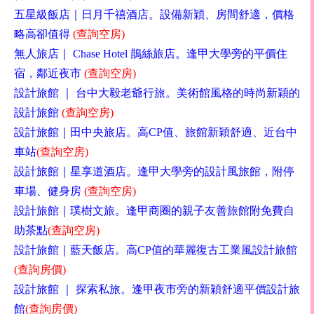
五星級飯店｜日月千禧酒店。設備新穎、房間舒適，價格
略高卻值得
(
查詢空房
)
無人旅店｜
Chase Hotel
鵲絲旅店。逢甲大學旁的平價住
宿，鄰近夜市
(
查詢空房
)
設
計旅館
｜
台中大毅老爺行旅。美術館風格的
時尚新穎的
設計旅館
(
查詢空房
)
設計旅館
｜
田中央旅店
。高
CP
值、
旅館新
穎
舒適
、近台中
車站
(
查詢空房
)
設計旅館｜星享道酒店。逢甲大學旁的設計風旅館，附停
車場、健身房
(
查詢空房
)
設計旅館｜璞樹文旅。逢甲商圈的親子友善旅館附免費自
助茶點
(
查
詢空房
)
設計旅館｜藍天飯店。高
CP
值的華麗復古工業風設計旅館
(
查詢房價
)
設計旅館
｜
探索私旅。逢甲夜市旁的新穎舒適平價設計旅
館
(
查詢房價
)