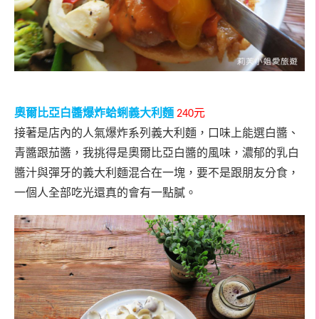
奧爾比亞白醬爆炸蛤蜊義大利麵
元
240
接著是店內的人氣爆炸系列義大利麵，口味上能選白醬、
青醬跟茄醬，我挑得是奧爾比亞白醬的風味，濃郁的乳白
醬汁與彈牙的義大利麵混合在一塊，要不是跟朋友分食，
一個人全部吃光還真的會有一點膩。