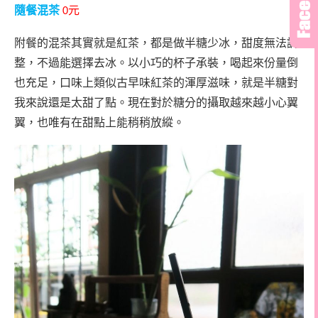
隨餐混茶
元
0
附餐的混茶其實就是紅茶，都是做半糖少冰，甜度無法調
整，不過能選擇去冰。以小巧的杯子承裝，喝起來份量倒
也充足，口味上類似古早味紅茶的渾厚滋味，就是半糖對
我來說還是太甜了點。現在對於糖分的攝取越來越小心翼
翼，也唯有在甜點上能稍稍放縱。