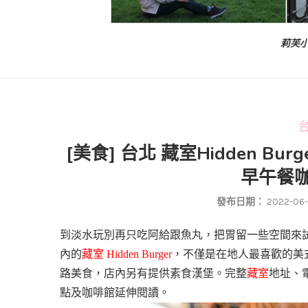
莉芙小
台
[美食] 台北 藏室Hidden 
早午餐咖
發布日期：
2022-06-
到淡水玩別再只吃阿給跟魚丸，把胃留一些空間來
內的
藏室
Hidden Burger
，不僅是在地人最喜歡的美
路美食，店內另有提供素食漢堡。完整
藏室
地址、
點及咖啡館延伸閱讀。