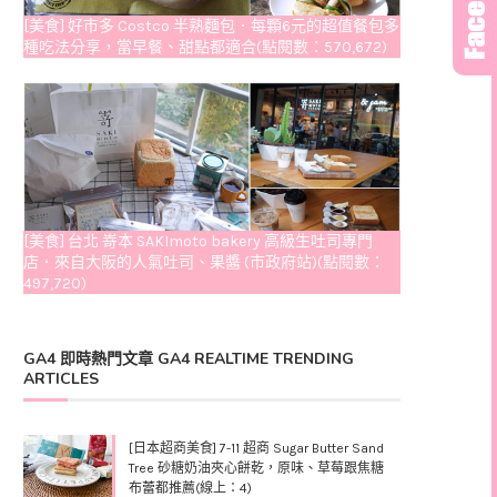
[美食] 好市多 Costco 半熟麵包．每顆6元的超值餐包多
種吃法分享，當早餐、甜點都適合(點閱數：570,672)
[美食] 台北 嵜本 SAKImoto bakery 高級生吐司專門
店．來自大阪的人氣吐司、果醬 (市政府站)(點閱數：
497,720)
GA4 即時熱門文章 GA4 REALTIME TRENDING
ARTICLES
[日本超商美食] 7-11 超商 Sugar Butter Sand
Tree 砂糖奶油夾心餅乾，原味、草莓跟焦糖
布蕾都推薦(線上：4)