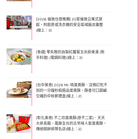
[2026 倫敦住宿推薦] 20家倫敦公寓式旅
館，附廚房或洗衣機的安全區域飯店彙整
(線上：3)
[食譜] 零失敗的自製紅蘿蔔玉米排骨湯 (新
手料理) (電鍋料理)(線上：3)
[台中美食] 2026 Mr. 啃蛋黃酥．沒預訂吃不
到的一分鐘秒殺極品蛋黃酥，酥香可口甜鹹
交織的中秋節禮盒(線上：2)
[彰化美食] 不二坊蛋黃酥(原不二家)．天天
大排長龍、風靡全台的古早味人氣蛋黃酥，
傳統糕餅排隊名店(線上：2)