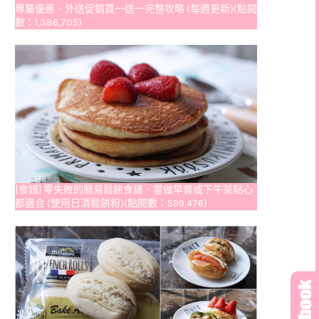
專屬優惠、外送促銷買一送一完整攻略 (每週更新)(點閱
數：1,386,705)
[食譜] 零失敗的簡易鬆餅食譜．當做早餐或下午茶點心
都適合 (使用日清鬆餅粉)(點閱數：599,476)