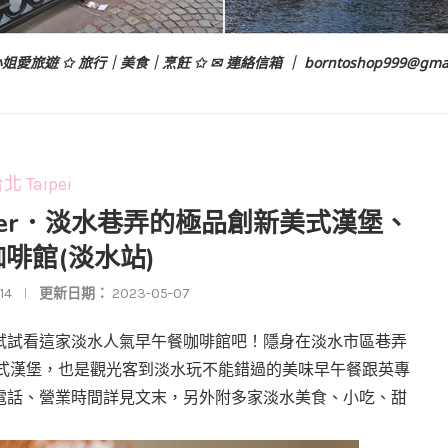
姐愛旅遊 ✩ 旅行｜美食｜烹飪 ✩ ✉ 連絡信箱 ｜
borntoshop999@gma
北 Taipei
Burger．淡水巷弄的極品創新美式漢堡、
啡館(淡水站)
14
更新日期：
2023-05-07
試試看這家淡水人氣早午餐咖啡館吧！隱身在淡水市區巷弄
式漢堡，也是觀光客到淡水玩不能錯過的美味早午餐跟英專
電話、營業時間詳見文末，另外附多家淡水美食、小吃、甜