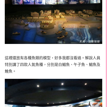
這裡還放有各種魚類的模型，好多我都沒看過。解說人員
特別講了四款人氣魚種，分別是白鯧魚、午子魚、鯧魚及
鮸魚。