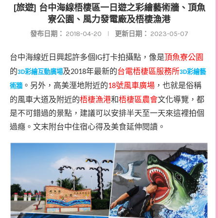
[旅遊] 台中海線梧棲區一日遊之彩繪藝術牆、頂魚
寮公園、風力發電廠及梧棲漁港
發布日期：
2018-04-20
更新日期：
2023-05-07
台中海線近日興起許多個
打卡拍攝點，像是
頂魚寮公園
IG
的
及
年最新的
台電梧棲區服務所
彩繪互動廣場
2018
彩繪藝
3D
3D
。另外，高美溼地附近的
號風車廣場
，也就是俗稱
術牆
18
的風車大道及附近的
梧棲漁港
和
梧棲區農會
文化導覽，都
是不可錯過的景點，建議可以安排半天至一天來這裡拍個
過癮。文末附台中住宿心得及美食延伸閱讀。