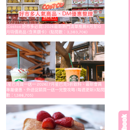
[Costco 好市多必買] 2026最新熱門清單推薦8月至10
月特價商品 (含黑鑽卡）(點閱數：3,383,706)
[星巴克買一送一 2026] 7月星巴克5折飲料、最新會員
專屬優惠、外送促銷買一送一完整攻略 (每週更新)(點閱
數：1,386,705)