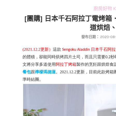
廚房好物 Kit
[團購] 日本千石阿拉丁電烤箱
道烘焙
發布日期：
2020-08-
(2021.12.2更新）
這款
日本千石阿拉
Sengoku Aladdin
的體積，卻能同時烘烤四片土司，而且只需要
秒
0.2
文將分享多道使用
阿拉丁烤箱
製作的烹飪跟烘焙食
餐包
跟
檸檬瑪德蓮
。2021.12.2更新，目前此款
準時結團。