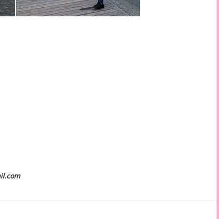
il.com