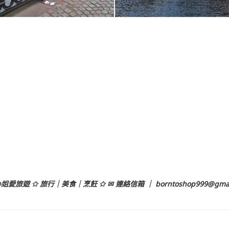
姐愛旅遊 ✩ 旅行｜美食｜烹飪 ✩ ✉ 連絡信箱 ｜
borntoshop999@gma