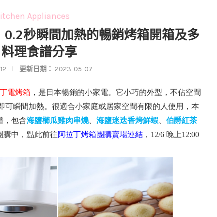
chen Appliances
．0.2秒瞬間加熱的暢銷烤箱開箱及多
、料理食譜分享
12
更新日期：
2023-05-07
丁電烤箱
，是日本暢銷的小家電。它小巧的外型，不佔空間
即可瞬間加熱。很適合小家庭或居家空間有限的人使用，本
譜，包含
海鹽櫛瓜雞肉串燒
、
海鹽迷迭香烤鮮蝦
、
伯爵紅茶
烤箱團購中，點此前往
阿拉丁烤箱團購賣場連結
，
12/6 晚上12:00