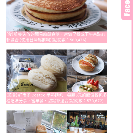
[食譜] 零失敗的簡易鬆餅食譜．當做早餐或下午茶點心
都適合 (使用日清鬆餅粉)(點閱數：599,476)
[美食] 好市多 Costco 半熟麵包．每顆6元的超值餐包多
種吃法分享，當早餐、甜點都適合(點閱數：570,672)