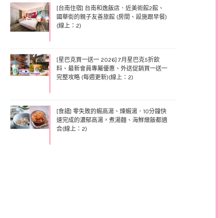
[台南住宿] 台南和逸飯店．近美術館2館、
國華街的親子友善旅館 (房間、設施跟早餐)
(線上：2)
[星巴克買一送一 2026] 7月星巴克5折飲
料、最新會員專屬優惠、外送促銷買一送一
完整攻略 (每週更新)(線上：2)
[食譜] 零失敗的蝦高湯、煉蝦湯．10分鐘快
速完成的濃郁高湯，煮湯麵、海鮮燉飯都適
合(線上：2)