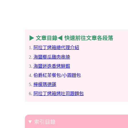
▶
文章目錄◀ 快速前往文章各段落
1.
阿拉丁烤箱總代理介紹
2.
海鹽櫛瓜雞肉串燒
3.
海鹽迷迭香烤鮮蝦
4.
伯爵紅茶餐包
小圓麵包
/
5.
檸檬瑪德蓮
6.
阿拉丁烤箱烤吐司跟麵包
索引目錄