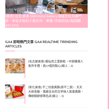
[美食] 台北 嵜本 SAKImoto bakery 高級生吐司專門
店．來自大阪的人氣吐司、果醬 (市政府站)(點閱數：
497,720)
GA4 即時熱門文章 GA4 REALTIME TRENDING
ARTICLES
[名古屋美食] 蝦仙貝之里餅乾，中部機場人
氣伴手禮，高CP值的點心(線上：3)
[彰化美食] 不二坊蛋黃酥(原不二家)．天天
大排長龍、風靡全台的古早味人氣蛋黃酥，
傳統糕餅排隊名店(線上：3)