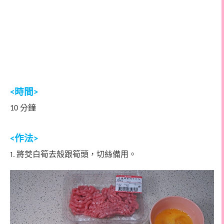
時間
<
>
分鐘
10
作法
<
>
1.
將
茭白筍去殼跟筍頭，切絲備用。