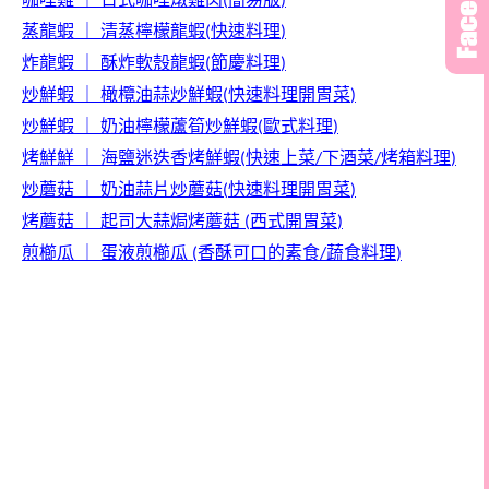
(
)
蒸龍蝦
｜
清蒸檸檬龍蝦
快速料理
(
)
炸龍蝦
｜
酥炸軟殼龍蝦
節慶料理
(
)
炒鮮蝦
｜
橄欖油蒜炒鮮蝦
快速料理開胃菜
(
)
炒鮮蝦
｜
奶油
檸檬蘆筍炒鮮蝦
歐式料理
(
)
烤鮮鮮
｜
海鹽迷迭香烤鮮蝦
快速上菜
下酒菜
烤箱料理
(
/
/
)
炒蘑菇
｜
奶油蒜片炒蘑菇
快速料理開胃菜
(
)
烤蘑菇
｜
起司大蒜焗烤蘑菇
西式開胃菜
(
)
煎櫛瓜
｜
蛋液煎櫛瓜
香酥可口的素食
蔬食料理
(
/
)