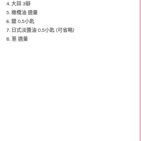
4.
3
大蒜
瓣
5.
橄欖油
適量
6.
0.5
鹽
小匙
7.
0.5
(
)
日式淡醬油
小匙
可省略
8.
蔥
適量