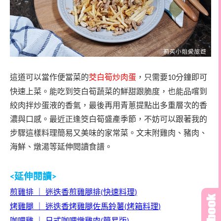
這道可以當作便當菜的
茭白筍炒肉蛋
，只需要
分鐘即可
10
快速上菜。能吃到筊白筍蔬菜的鮮甜跟脆度，也能品嚐到
絞肉拌炒蛋液的香氣，最後再用青蔥提點出多重層次的香
濃與口感。最近正逢筊白筍盛產季節，不妨可以跟著我的
步驟這樣料理簡易又美味的家常菜
。文末附雞肉、豬肉、
海鮮、燉湯等延伸閱讀食譜。
延伸閱讀
<
>
煎雞排
｜
迷迭香煎雞腿排
快速料理
(
)
烤雞腿
｜
迷迭香烤雞腿佐馬鈴薯
烤箱料理
(
)
咖哩雞
｜
日式咖哩燉雞肉
簡易版