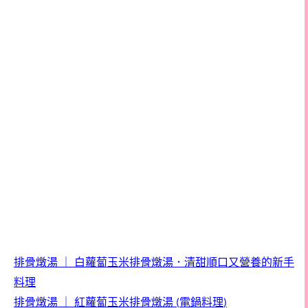
排骨燉湯
｜
白蘿蔔玉米排骨燉湯．清甜順口又營養的新手
料理
排骨燉湯
｜
紅蘿蔔玉米排骨燉湯
電鍋料理
(
)