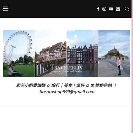
莉芙小姐愛旅遊 ✩ 旅行｜美食｜烹飪 ✩ ✉ 連絡信箱 ｜
borntoshop999@gmail.com