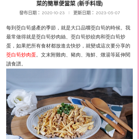
菜的簡單便當菜 (新手料理)
發布日期：
2020-10-23
更新日期：
2023-05-07
每到
茭白筍
盛產的季節，就是大口品嚐
茭白筍
的時候。我
最常做得就是
茭白筍炒肉絲、茭白筍炒絞肉和茭白筍炒
蛋，如果把所有食材都放進去快炒，就變成這次要分享的
茭白筍炒肉蛋
。
文末附雞肉、豬肉、海鮮、燉湯等延伸閱
讀食譜。