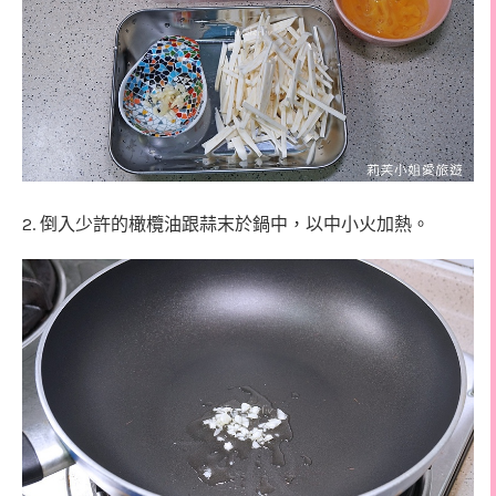
2.
倒入少許的橄欖油跟蒜末於鍋中，以中小火加熱。