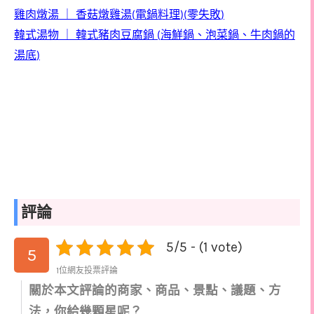
雞肉燉湯
｜
香菇燉雞湯
電鍋料理
零失敗
(
)(
)
韓式湯物
｜
韓式豬肉豆腐鍋
海鮮鍋、泡菜鍋、牛肉鍋的
(
湯底
)
評論
5/5 - (1 vote)
5
1位網友投票評論
關於本文評論的商家、商品、景點、議題、方
法，你給幾顆星呢？