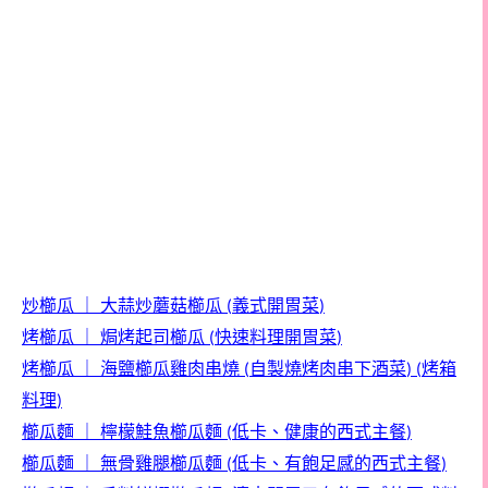
炒櫛瓜
｜
大蒜炒蘑菇櫛瓜
義式開胃菜
(
)
烤
櫛瓜
｜
焗烤起司櫛瓜
快速料理開胃菜
(
)
烤櫛瓜
｜
海鹽櫛瓜雞肉串燒
自製燒烤肉串下酒菜
烤箱
(
) (
料理
)
櫛瓜麵
｜
檸檬鮭魚櫛瓜麵
低卡、健康的西式主餐
(
)
櫛瓜麵
｜
無骨雞腿櫛瓜麵
低卡、有飽足感的西式主餐
(
)