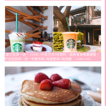
[星巴克買一送一 2026] 7月星巴克5折飲料、最新會員專屬優惠、
外送促銷買一送一完整攻略 (每週更新)(點閱數：1,386,705)