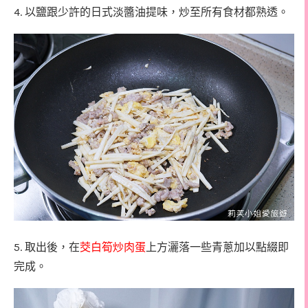
4.
以鹽跟少許的日式淡醬油提味，炒至所有食材都熟透。
5.
取出後，在
茭白筍
炒肉蛋
上方灑落一些青蔥加以點綴即
完成。