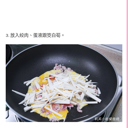
3.
放入絞肉、蛋液跟筊白筍。