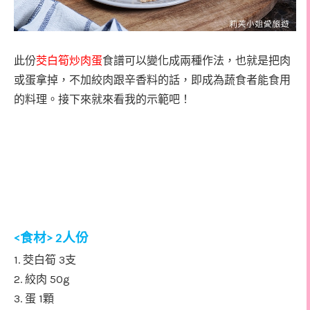
此份
茭白筍炒肉蛋
食譜可以變化成兩種作法，也就是把肉
或蛋拿掉，不加絞肉跟辛香料的話，即成為蔬食者能食用
的料理。接下來就來看我的示範吧！
食材
人份
<
> 2
1.
3
茭白筍
支
2.
50g
絞肉
3.
1
蛋
顆