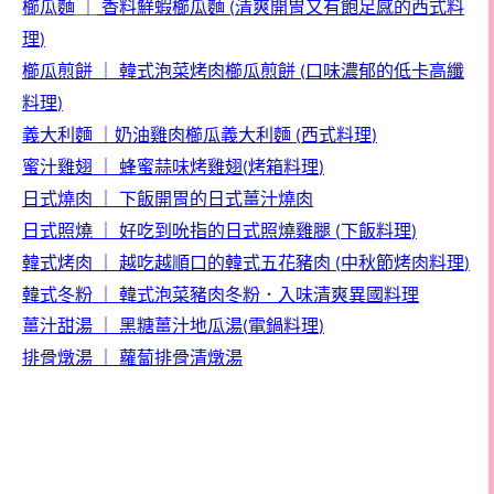
櫛瓜麵
｜
香料鮮蝦櫛瓜麵
清爽開胃又有飽足感的西式料
(
理
)
櫛瓜煎餅
｜
韓式泡菜烤肉櫛瓜煎餅
口味濃郁的低卡高纖
(
料理
)
義大利麵
｜
奶油雞肉櫛瓜義大利麵
西式料理
(
)
蜜汁雞翅
｜
蜂蜜蒜味烤雞翅
烤箱料理
(
)
日式燒肉
｜
下飯開胃的日式薑汁燒肉
日式照燒
｜
好吃到吮指的日式照燒雞腿
下飯料理
(
)
韓式烤肉
｜
越吃越順口的韓式五花豬肉
中秋節烤肉料理
(
)
韓式冬粉
｜
韓式泡菜豬肉冬粉．入味清爽異國料理
薑汁甜湯
｜
黑糖薑汁地瓜湯
電鍋料理
(
)
排骨燉湯
｜
蘿蔔排骨清燉湯