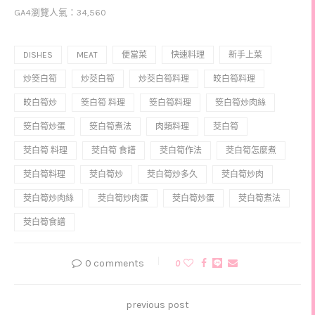
GA4瀏覽人氣：34,560
DISHES
MEAT
便當菜
快速料理
新手上菜
炒筊白筍
炒茭白筍
炒茭白筍料理
皎白筍料理
皎白筍炒
筊白筍 料理
筊白筍料理
筊白筍炒肉絲
筊白筍炒蛋
筊白筍煮法
肉類料理
茭白筍
茭白筍 料理
茭白筍 食譜
茭白筍作法
茭白筍怎麼煮
茭白筍料理
茭白筍炒
茭白筍炒多久
茭白筍炒肉
茭白筍炒肉絲
茭白筍炒肉蛋
茭白筍炒蛋
茭白筍煮法
茭白筍食譜
0 comments
0
previous post