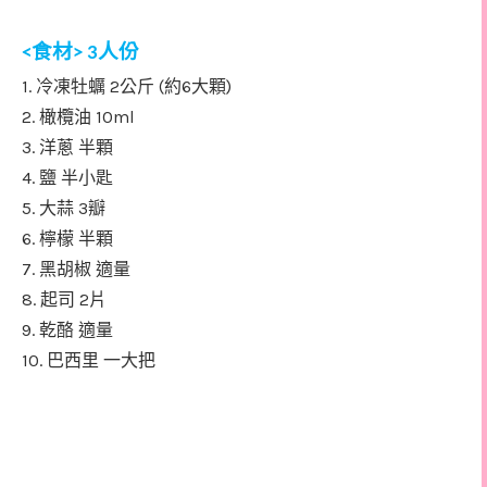
食材
人份
<
> 3
1.
2
(
6
)
冷凍牡蠣
公斤
約
大顆
2.
10ml
橄欖油
3.
洋蔥
半顆
4.
鹽
半小匙
5.
3
大蒜
瓣
6.
檸檬
半顆
7.
黑胡椒
適量
8.
2
起司
片
9.
乾酪
適量
10.
巴西里
一大把