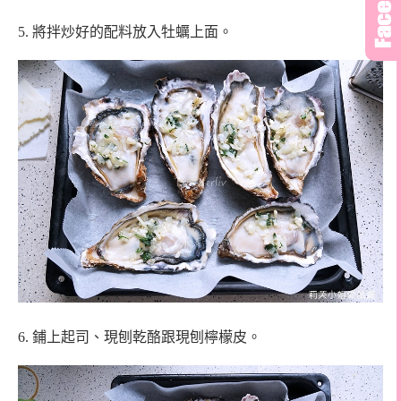
5.
將拌炒好的配料放入牡蠣上面。
6.
鋪上起司、現刨乾酪跟現刨檸檬皮。