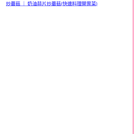
炒蘑菇
｜
奶油蒜片炒蘑菇
快速料理開胃菜
(
)