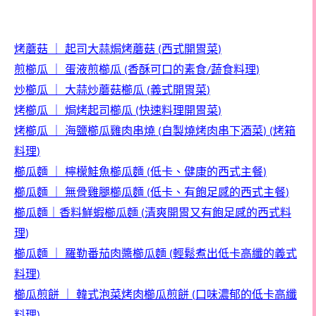
烤蘑菇
｜
起司大蒜焗烤蘑菇
西式開胃菜
(
)
煎櫛瓜
｜
蛋液煎櫛瓜
香酥可口的素食
蔬食料理
(
/
)
炒櫛瓜
｜
大蒜炒蘑菇櫛瓜
義式開胃菜
(
)
烤
櫛瓜
｜
焗烤起司櫛瓜
快速料理開胃菜
(
)
烤櫛瓜
｜
海鹽櫛瓜雞肉串燒
自製燒烤肉串下酒菜
烤箱
(
) (
料理
)
櫛瓜麵
｜
檸檬鮭魚櫛瓜麵
低卡、健康的西式主餐
(
)
櫛瓜麵
｜
無骨雞腿櫛瓜麵
低卡、有飽足感的西式主餐
(
)
櫛瓜麵
｜
香料鮮蝦櫛瓜麵
清爽開胃又有飽足感的西式料
(
理
)
櫛瓜麵
｜
羅勒番茄肉醬櫛瓜麵
輕鬆煮出低卡高纖的義式
(
料理
)
櫛瓜煎餅
｜
韓式泡菜烤肉櫛瓜煎餅
口味濃郁的低卡高纖
(
料理