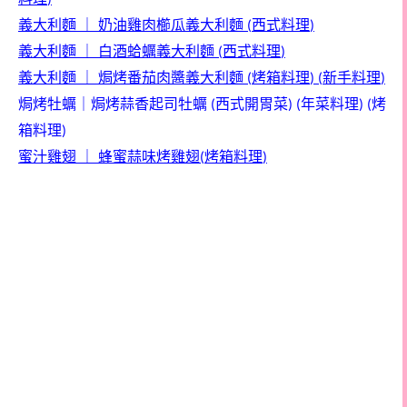
)
義大利麵
｜
奶油雞肉櫛瓜義大利麵
西式料理
(
)
義大利麵
｜
白酒蛤蠣義大利麵
西式料理
(
)
義大利麵
｜
焗烤番茄肉醬義大利麵
烤箱料理
新手料理
(
) (
)
焗烤牡蠣
｜
焗烤蒜香起司牡蠣
西式開胃菜
年菜料理
烤
(
) (
) (
箱料理
)
蜜汁雞翅
｜
蜂蜜蒜味烤雞翅
烤箱料理
(
)