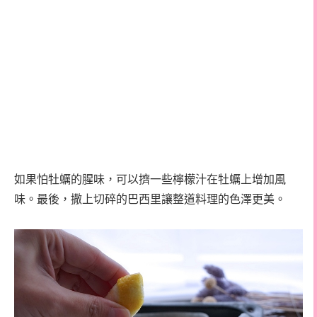
如果怕牡蠣的腥味，可以擠一些檸檬汁在牡蠣上增加風
味。最後，撒上切碎的巴西里讓整道料理的色澤更美。