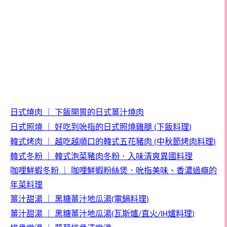
日式燒肉
｜
下飯開胃的日式薑汁燒肉
日式照燒
｜
好吃到吮指的日式照燒雞腿
下飯料理
(
)
韓式烤肉
｜
越吃越順口的韓式五花豬肉
中秋節烤肉料理
(
)
韓式冬粉
｜
韓式泡菜豬肉冬粉．入味清爽異國料理
咖哩鮮蝦冬粉
｜
咖哩鮮蝦粉絲煲．
吮指美味、香濃過癮的
年菜料理
薑汁甜湯
｜
黑糖薑汁地瓜湯
電鍋料理
(
)
薑汁甜湯
｜
黑糖薑汁地瓜湯
瓦斯爐
直火
爐料理
(
/
/IH
)