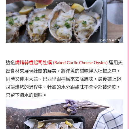
這道
焗烤蒜香起司牡蠣
運用天
(Baked Garlic Cheese Oyster)
然食材來展現牡蠣的鮮美。將洋蔥的甜味拌入牡蠣之中，
同時又使用大蒜、巴西里跟檸檬來去除腥味，最後鋪上起
司讓烘烤的過程中，牡蠣的水分跟甜味不會全部被烤乾，
只留下海水的鹹味。