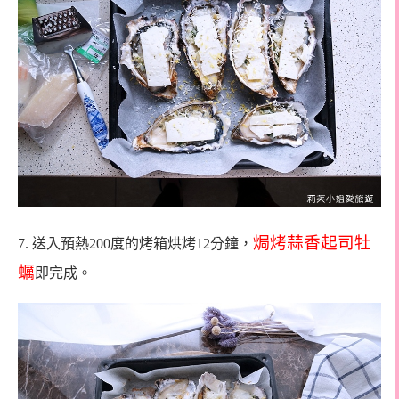
焗烤蒜香起司牡
7.
送入預熱
200
度的烤箱烘烤
12
分鐘，
蠣
即完成。