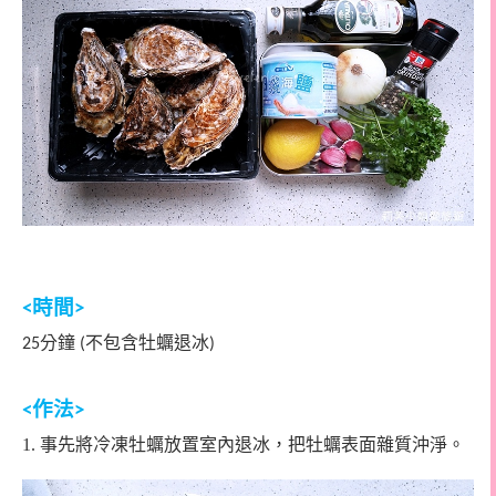
時間
<
>
分鐘
不包含牡蠣退冰
25
(
)
作法
<
>
1.
事先將冷凍牡蠣放置室內退冰，把牡蠣表面雜質沖淨。