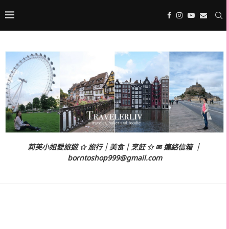
莉芙小姐愛旅遊 ✩ 旅行｜美食｜烹飪 ✩ ✉ 連絡信箱 ｜
borntoshop999@gmail.com