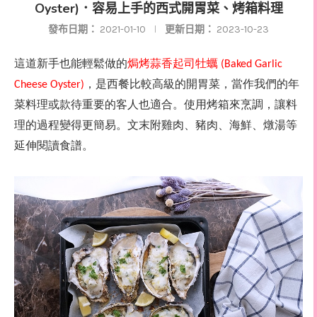
Oyster)．容易上手的西式開胃菜、烤箱料理
發布日期：
2021-01-10
更新日期：
2023-10-23
這道新手也能輕鬆做的
焗烤蒜香起司牡蠣
(Baked Garlic
，是西餐比較高級的開胃菜，當作我們的年
Cheese Oyster)
菜料理或款待重要的客人也適合。使用烤箱來烹調，讓料
理的過程變得更簡易。文末附雞肉、豬肉、海鮮、燉湯等
延伸閱讀食譜。