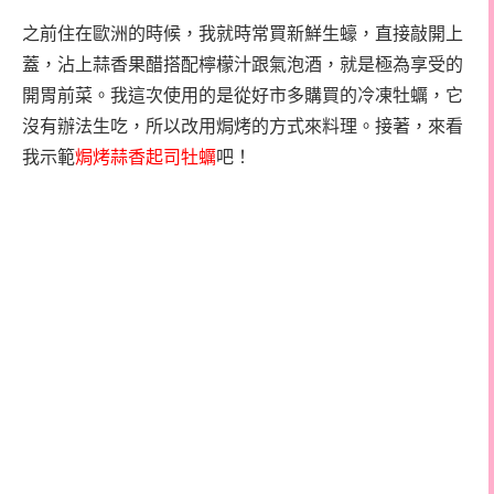
之前住在歐洲的時候，我就時常買新鮮生蠔，直接敲開上
蓋，沾上蒜香果醋搭配檸檬汁跟氣泡酒，就是極為享受的
開胃前菜。我這次使用的是從好市多購買的冷凍牡蠣，它
沒有辦法生吃，所以改用焗烤的方式來料理。接著，來看
我示範
焗烤蒜香起司牡蠣
吧！