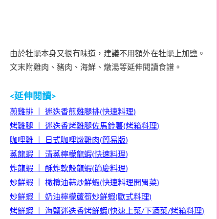
由於牡蠣本身又很有味道，建議不用額外在牡蠣上加鹽。
文末附雞肉、豬肉、海鮮、燉湯等延伸閱讀食譜。
延伸閱讀
<
>
煎雞排
｜
迷迭香煎雞腿排
快速料理
(
)
烤雞腿
｜
迷迭香烤雞腿佐馬鈴薯
烤箱料理
(
)
咖哩雞
｜
日式咖哩燉雞肉
簡易版
(
)
蒸龍蝦
｜
清蒸檸檬龍蝦
快速料理
(
)
炸龍蝦
｜
酥炸軟殼龍蝦
節慶料理
(
)
炒鮮蝦
｜
橄欖油蒜炒鮮蝦
快速料理開胃菜
(
)
炒鮮蝦
｜
奶油
檸檬蘆筍炒鮮蝦
歐式料理
(
)
烤鮮蝦
｜
海鹽迷迭香烤鮮蝦
快速上菜
下酒菜
烤箱料理
(
/
/
)