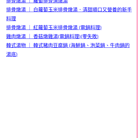
排骨燉湯
｜
蘿蔔排骨清燉湯
排骨燉湯
｜
白蘿蔔玉米排骨燉湯．清甜順口又營養的新手
料理
排骨燉湯
｜
紅蘿蔔玉米排骨燉湯
電鍋料理
(
)
雞肉燉湯
｜
香菇燉雞湯
電鍋料理
零失敗
(
)(
)
韓式湯物
｜
韓式豬肉豆腐鍋
海鮮鍋、泡菜鍋、牛肉鍋的
(
湯底
)